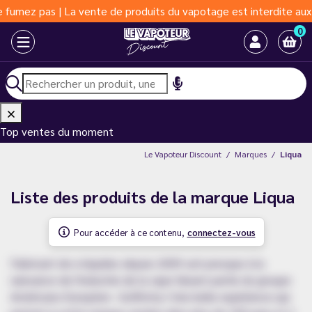
umez pas | La vente de produits du vapotage est interdite aux mo
0
Top ventes du moment
Le Vapoteur Discount
Marques
Liqua
Liste des produits de la marque Liqua
Pour accéder à ce contenu,
connectez-vous
Fabricant de e-liquides depuis 2009 soit presque à la
naissance de l'industrie de la vape faisant partie du groupe
Américano-Européen : GoRitchy ! Une belle expérience qui