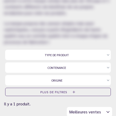
permet à cette marque vendue dans plus de 100 pays et 3
continents différents de bénéficier de ses propres
installation pour créer ses produits.
La marque propose des saveurs simples mais aussi
sophistiquées, conçues à partir d'ingrédients de haute
qualité sous un contrôle qualité strict à chaque étapes du
processus de fabrication !
TYPE DE PRODUIT
CONTENANCE
ORIGINE
PLUS DE FILTRES
Il y a 1 produit.
Meilleures ventes