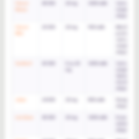
Falcon
40 000
20 mg
1000 mAh
Cartouche
Nexus
remplaçable
eliquides in
Falcon
20 000
20 mg
900 mAh
Mini format
Mini
poche à
cartouche
remplaçable
eliquide inc
Gorilla X
43 000
0 ou 20
1000 mAh
Cartouche
mg
remplaçabl
Option san
nicotine / 2
eliquides in
Joker
24 000
20 mg
800 mAh
Design tube
eliquides in
Lira Glow
45 000
20 mg
1000 mAh
Ecran incur
animé / 2
eliquides in