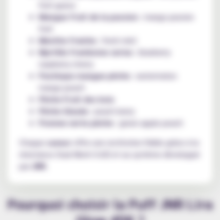
fruit guava
Mangue fruit de la passion
: mango passion
fruit
Menthe fraiche
: fresh mint
Myrtille framboise cerise
: blueberry
raspberry cherry
Pastèque mangue pêche
: watermelon
mango peach
Pêche Fruit des bois
Pêche Glacée
: peach berry
Pomme verte pêche
: green apple peach
Chaque
saveur
offre une restitution fidèle grâce à la
résistance Dual Mesh 0.6Ω et au système développé
par
JNR
.
Pourquoi choisir la Puff JNR Lira
Glow 45K ?