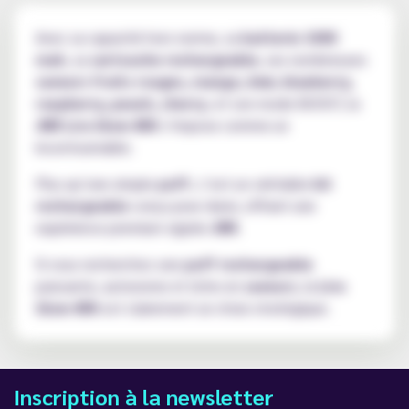
Avec sa capacité hors norme, sa
batterie 1000
mah
, sa
cartouche rechargeable
, ses nombreuses
saveurs fruits rouges, mango, kiwi, blueberry,
raspberry, peach, cherry
, et son mode BOOST, la
JNR Lira Glow 45K
s’impose comme un
incontournable.
Plus qu’une simple
puff
, c’est un véritable
kit
rechargeable
conçu pour durer, offrant une
expérience premium signée
JNR
.
Si vous recherchez une
puff rechargeable
puissante, autonome et riche en
saveurs
, la
Lira
Glow 45K
est clairement un choix stratégique.
Inscription à la newsletter