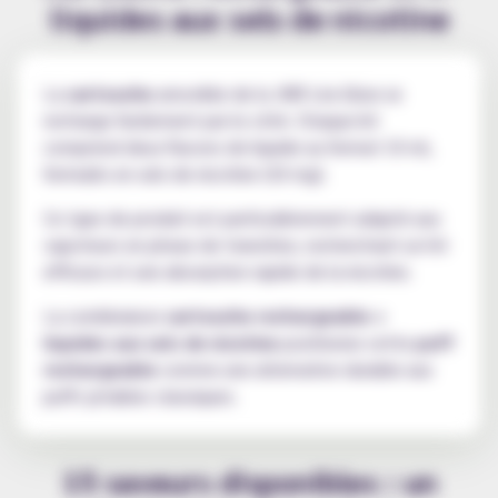
liquides aux sels de nicotine
La
cartouche
amovible de la JNR Lira Glow se
recharge facilement par le côté. Chaque kit
comprend deux flacons de liquide au format 10 ml,
formulés en sels de nicotine (20 mg).
Ce type de produit est particulièrement adapté aux
vapoteurs en phase de transition, recherchant un hit
efficace et une absorption rapide de la nicotine.
La combinaison
cartouche rechargeable +
liquides aux sels de nicotine
positionne cette
puff
rechargeable
comme une alternative durable aux
puffs jetables classiques.
15 saveurs disponibles : un