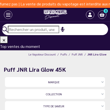
de produits du vapotage est interdite aux moins de 18 ans | Vapo
0
Top ventes du moment
Le Vapoteur Discount
Puffs
Puff JNR
JNR Lira Glow
Puff JNR Lira Glow 45K
MARQUE
COLLECTION
TYPE DE SAVEUR