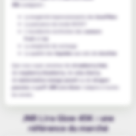
45k
soulignent :
La longévité impressionnante des
bouffées
La puissance du mode BOOST
L’excellente restitution des
saveurs
fruit
et
ice
La simplicité de recharge
La qualité des
liquides
aux sels de
nicotine
Que vous soyez amateur de
strawberry kiwi
,
de
raspberry blueberry
, de
cola cherry
,
de
watermelon mango peach
ou de
dragon
passion
, la
puff JNR Lira Glow
s’adapte à toutes
les envies.
JNR Lira Glow 45K : une
référence du marché