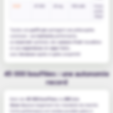
JPuff
47 000
20 mg
900 mAh
Format pod
pratique / 2
eliquides in
Toutes ces
puffs jnr
partagent une philosophie
commune : une
batterie
performante,
un
reservoir
optimisé, des
saveurs fruit
travaillées
et une
experience
de
vape
fiable,
avec
livraison
rapide et
prix
compétitif.
45 000 bouffées : une autonomie
record
Avec ses
45 000 bouffees
, la
JNR Lira
Glow
dépasse largement les standards du marché.
Cette performance est rendue possible grâce à