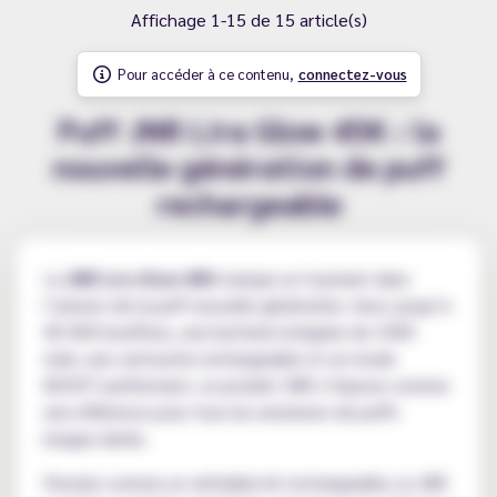
Affichage 1-15 de 15 article(s)
Pour accéder à ce contenu,
connectez-vous
Puff JNR Lira Glow 45K : la
nouvelle génération de puff
rechargeable
La
JNR Lira Glow 45K
marque un tournant dans
l’univers de la puff nouvelle génération. Avec jusqu’à
45 000 bouffees, une batterie intégrée de 1000
mah, une cartouche rechargeable et un mode
BOOST performant, ce produit JNR s’impose comme
une référence pour tous les amateurs de puffs
longue durée.
Pensée comme un véritable kit rechargeable, la JNR