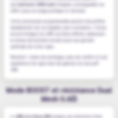
une
batterie 1000 mah
intégrée, rechargeable via
USB-C pour un usage pratique et sécurisé.
Cette autonomie exceptionnelle permet de profiter
durablement de vos liquides sans contrainte. L’écran
incurvé intégré à la JNR Lira Glow affiche clairement
le niveau de batterie restant pour une gestion
optimale de votre vape.
Résultat : moins de recharges, plus de confort et une
expérience de vape haut de gamme sur une puff
JNR.
Mode BOOST et résistance Dual
Mesh 0.6Ω
La
JNR Lira Glow 45K
intègre une résistance Dual