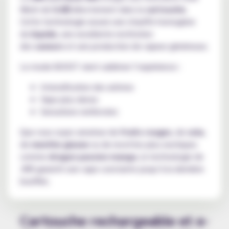
Mesh de
0.6Ω
directement dans la
cartouche
.
Cette technologie assure une chauffe homogène
du
liquide
, une excellente restitution
des
saveurs
et une production de vapeur généreuse.
Le mode BOOST vient sublimer l’expérience :
Intensification des arômes
Vape plus dense
Sensations renforcées
Que vous soyez amateur de
fruits rouges
, de
cola
,
de
menthe glacee
ou de recettes plus exotiques
comme
dragon passion mango
, la technologie de
JNR garantit une vape constante jusqu’à la dernière
bouffée.
Cartouche rechargeable et e-