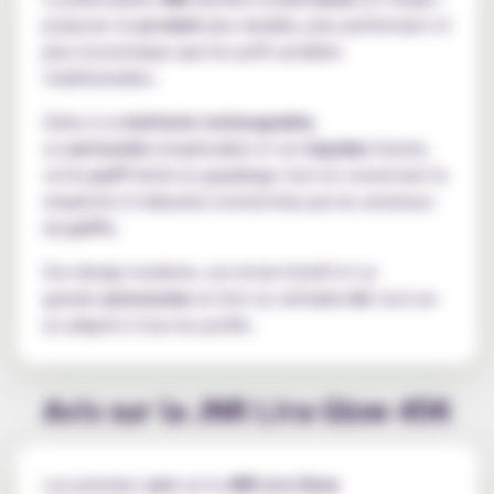
proposer un
produit
plus durable, plus performant et
plus économique que les puffs jetables
traditionnelles.
Grâce à sa
batterie rechargeable
,
sa
cartouche
remplissable et ses
liquides
fournis,
cette
puff
limite le gaspillage tout en conservant la
simplicité d’utilisation recherchée par les amateurs
de
puffs
.
Son design moderne, son écran intuitif et sa
grande
autonomie
en font un véritable
kit
tout-en-
un adapté à tous les profils.
Avis sur la JNR Lira Glow 45K
Les premiers
avis
sur la
JNR Lira Glow