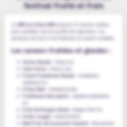
festival fruité et frais
La
JNR Lira Glow 45K
propose 15 saveurs variées
pour satisfaire tous les profils de vapoteurs. Les
amateurs de fruit et de fraîcheur ice seront comblés.
Les saveurs fruitées et glacées :
Cerise Glacée
: cherry ice
Cola Cerise
: cherry cola
Fraise Framboise Glacée
: strawberry
raspberry ice
Fraise Kiwi
: strawberry kiwi
Framboise bleu glacé
: raspberry blueberry
ice
Fruit du Dragon Glacé
: dragon fruit ice
Fruits rouges
: mixed berries
Kiwi Fruit de la passion Goyave
: kiwi passion