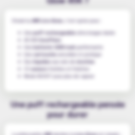
Choisir la
JNR Lira Glow
, c’est opter pour :
Une
puff rechargeable
ultra longue durée
45 000
bouffees
Une
batterie 1000 mah
performante
Une
cartouche
amovible et pratique
Des
liquides
aux sels de
nicotine
15
saveurs
fruitées et fraîches
Mode BOOST pour plus de vapeur
Une puff rechargeable pensée
pour durer
La philosophie
JNR
derrière la
Lira Glow
est simple :