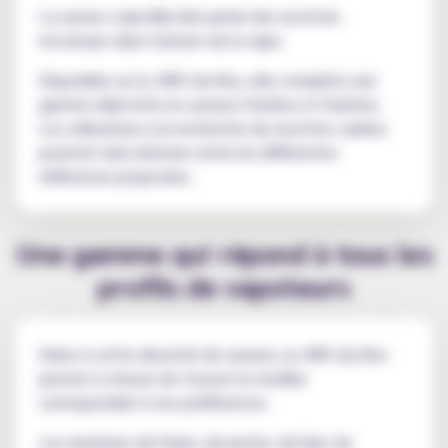
La saveur Lady Killa fait partie des recettes
reconnues dans l'univers de la vape.
Disponible sur la JNR Lila Kiss, elle complète une
gamme déjà riche en saveurs fruitées et fraîches.
Les utilisateurs à la recherche de recettes variées
pourront ainsi alterner entre les différentes
références proposées.
Une gamme qui répond à tous les
profils de vapoteurs
Grâce à cette diversité de saveurs, la JNR Lila Kiss
permet à chacun de trouver le modèle
correspondant à ses préférences.
Les amateurs de fraise, de peche, de kiwi, de