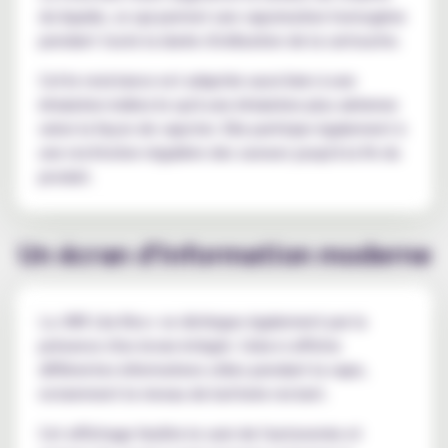
du liquide, ce qui permet une vaporisation homogène
pendant toute la durée d'utilisation de la cartouche.
Cette resistance est adaptée aussi bien à une
inhalation indirecte qu'à une inhalation plus aérienne
selon la façon de vapoter. Elle participe également à
une restitution régulière des saveurs jusqu'à la fin du
produit.
Un écran d'information moderne
La JNR Lila Kiss+ se distingue également par la
présence d'un écran intégré. Celui-ci affiche
différentes informations utiles pendant la vape,
notamment le niveau de batterie restant.
Cet affichage facilite le suivi de l'autonomie et