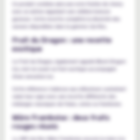
Ce produit combine ainsi une note fruitée de cherry
avec un arôme rappelant une célèbre boisson
gazeuse. Cette recette complète la diversité des
saveurs disponibles dans la gamme Lila Kiss.
Fruit du Dragon : une recette
exotique
Le Fruit du Dragon, également appelé
Black Dragon
Ice
, met en avant un fruit exotique accompagné
d'une sensation ice.
Cette référence s'adresse aux utilisateurs souhaitant
varier leur vape avec une recette différente des
mélanges classiques de fraise, cerise ou framboise.
Mûre Framboise : deux fruits
rouges réunis
La JNR Lila Kiss Mûre Framboise associe la mûre à la