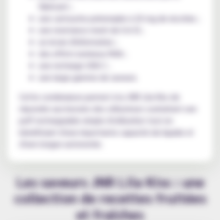
fabricant ;
une cartouche préremplie à 20 mg de nicotine ;
une resistance mesh de 0.6 Ω ;
un écran d'information ;
des effets lumineux RGB ;
une recharge USB-C ;
une large gamme de saveurs.
Cette combinaison permet à la JNR Lila Kiss de
répondre aux besoins des utilisateurs souhaitant une
puff rechargeable simple d'utilisation tout en
bénéficiant d'une importante capacité de liquide et
d'une longue autonomie.
Les saveurs JNR Lila Kiss : une
collection de recettes fruitées
et fraîches