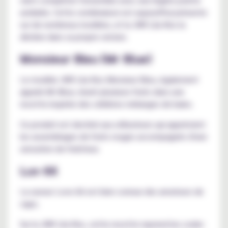
acidulée. Cette combinaison est aujourd'hui présente
sur de nombreux modèles, et la JNR Lila Kiss la
décline dans sa propre version.
Monsieur Bleu (Mr Blue)
Le modèle JNR Lila Kiss Monsieur Bleu, également
appelé
Mr Blue
, réunit plusieurs fruits dans une
recette inspirée des célèbres mélanges de baies.
Ce produit est destiné aux utilisateurs qui apprécient
les assemblages de fruits rouges accompagnés d'une
sensation de fraîcheur.
Luv 66
La saveur Love 66 est bien connue des amateurs de
vape.
Sur la JNR Lila Kiss, cette recette reprend les codes