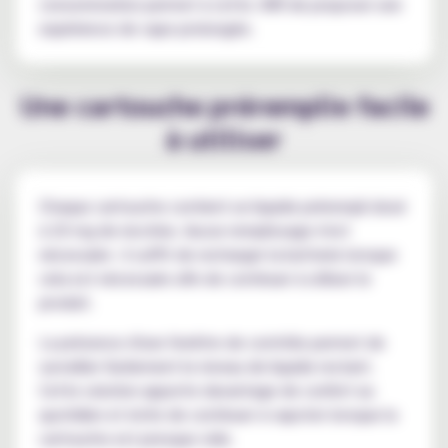
consommation permet à cette JNR de proposer une
expérience de vape prolongée.
Une cartouche préremplie facile
à utiliser
Chaque cartouche contient un liquide prérempli dosé
à 20 mg de nicotine. Aucun remplissage n'est
nécessaire : il suffit de recharger la batterie lorsque
cela est nécessaire afin de continuer à utiliser le
produit.
La présence d'une fenêtre de contrôle permet de
surveiller facilement le niveau de liquide restant.
Cette solution apporte davantage de confort au
quotidien et évite de continuer à vapoter lorsque la
cartouche est presque vide.