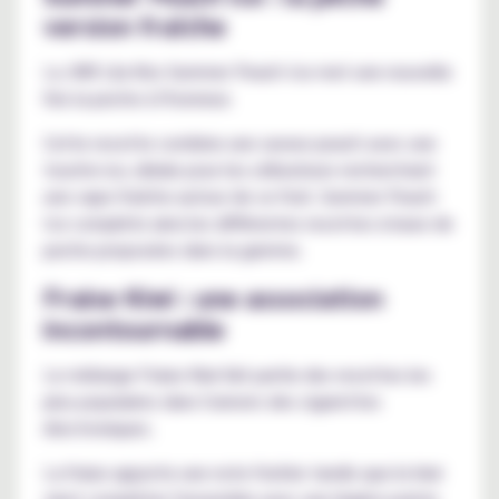
version fraîche
La JNR Lila Kiss Summer Peach Ice met une nouvelle
fois la peche à l'honneur.
Cette recette combine une saveur peach avec une
touche ice, idéale pour les utilisateurs recherchant
une vape fraîche autour de ce fruit. Summer Peach
Ice complète ainsi les différentes recettes à base de
peche proposées dans la gamme.
Fraise Kiwi : une association
incontournable
Le mélange Fraise Kiwi fait partie des recettes les
plus populaires dans l'univers des cigarettes
électroniques.
La fraise apporte une note fruitée tandis que le kiwi
vient compléter l'ensemble avec une légère pointe