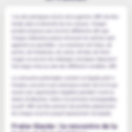
L'un des principaux atouts de la gamme JNR Lila Kiss
réside dans la diversité de ses saveurs. Chaque
produit propose une recette différente afin que
chaque utilisateur puisse retrouver les arômes qu'il
apprécie au quotidien. Les amateurs de fraise, de
peche, de framboise, de cerise, de kiwi, de fruits
rouges ou encore de mélanges exotiques disposent
d'un large choix au sein des différents modèles JNR.
La cartouche préremplie contient un liquide prêt à
l'emploi, associé à une résistance mesh de 0.6 Ω qui
assure une vaporisation régulière pendant toute la
durée d'utilisation. Grâce à la batterie rechargeable,
la puff JNR Lila Kiss permet de profiter pleinement
de chaque recette jusqu'à épuisement du liquide.
Fraise Glacée : la rencontre de la