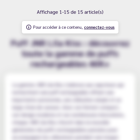
Affichage 1-15 de 15 article(s)
Pour accéder à ce contenu,
connectez-vous
Puff JNR Lila Kiss : découvrez
toute la gamme de puffs
rechargeables 46K+
La gamme JNR Lila Kiss s'adresse aux vapoteurs qui
recherchent une puff rechargeable offrant une
importante autonomie, une utilisation simple et un
large choix de saveurs. Avec son format compact,
son design moderne et ses nombreuses innovations,
chaque JNR Lila Kiss s'inscrit dans la nouvelle
génération de puffs rechargeables pensées pour
accompagner les utilisateurs pendant une longue