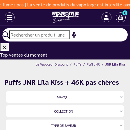
oduits du vapotage est interdite aux moins de 18 ans | Vapoter a
0
Top ventes du moment
Le Vapoteur Discount
Puffs
Puff JNR
JNR Lila Kiss
Puffs JNR Lila Kiss + 46K pas chères
MARQUE
COLLECTION
TYPE DE SAVEUR