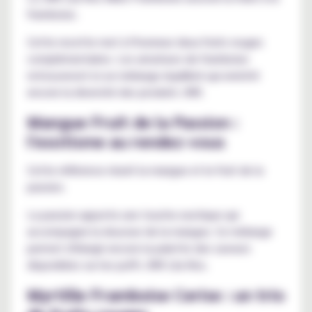
framboise.
Cette recette met à l'honneur deux fruits rouges
complémentaires. Les amateurs de framboise
retrouveront ici un mélange équilibré qui enrichit
encore la diversité des produits JNR.
Mangue Fruit de la Passion :
l'exotisme au rendez-vous
Cette référence réunit la mangue et le fruit de la
passion.
La passion apporte une touche exotique qui
accompagne la douceur de la mangue. Ce mélange
permet d'élargir encore la palette des saveurs
disponibles sur les puffs JNR Lila Kiss.
Myrtille Framboise Cerise : un trio