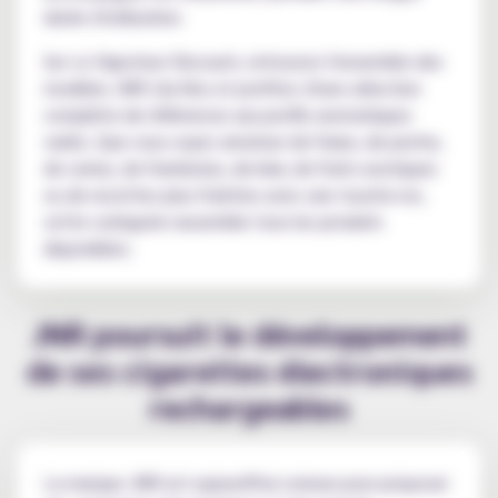
durée d'utilisation.
Sur Le Vapoteur Discount, retrouvez l'ensemble des
modèles JNR Lila Kiss et profitez d'une sélection
complète de références aux profils aromatiques
variés. Que vous soyez amateur de fraise, de peche,
de cerise, de framboise, de kiwi, de fruits exotiques
ou de recettes plus fraîches avec une touche ice,
cette catégorie rassemble tous les produits
disponibles.
JNR poursuit le développement
de ses cigarettes électroniques
rechargeables
La marque JNR est aujourd'hui connue pour proposer