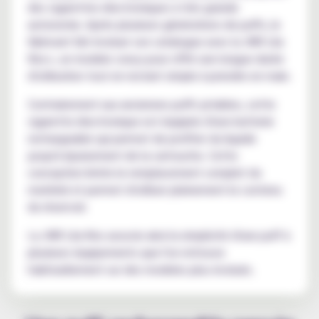
des cigarettes électroniques à très grande
autonomie. Après plusieurs générations de puffs, le
fabricant fait évoluer son catalogue avec la JNR Lila
Kiss+, un modele conçu pour offrir une longue durée
d'utilisation tout en restant simple à prendre en main.
Contrairement aux anciennes puffs jetables, cette
cigarette électronique est équipée d'une batterie
rechargeable qui permet de profiter du liquide
jusqu'à épuisement de la cartouche. Cette
conception limite le remplacement complet du
matériel et permet d'utiliser pleinement le contenu
du réservoir.
La JNR Lila Kiss associe ainsi la simplicité d'une puff à
plusieurs équipements que l'on retrouve
habituellement sur des modeles plus évolués.