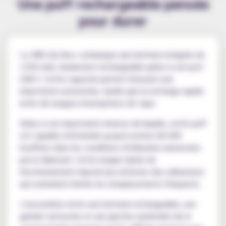
Une puff rechargeable pensée
pour durer
La JNR Lila Kiss+ embarque une batterie intégrée de
1100 mah, facilement rechargeable grâce à son port
USB-C. Cette capacité permet d'assurer une
importante autonomie, tandis que la recharge rapide
évite de longues interruptions de vape.
Grâce à son importante réserve de liquide, cette puff
est capable d'atteindre jusqu'à environ 46 000
bouffees dans les conditions d'utilisation annoncées
par le fabricant. Cette longue durée de
fonctionnement répond aux attentes des utilisateurs
qui souhaitent limiter les remplacements fréquents.
L'association entre une batterie rechargeable, une
grande cartouche et une gestion optimisée de la