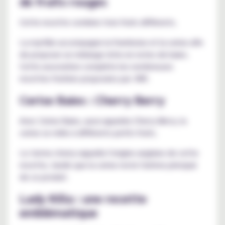
de fruits rouges
Cette recette combine trois fruits différents.
La myrtille accompagne la framboise et la cerise afin
de proposer un mélange riche en notes de baies.
Cette association complète les nombreuses
recettes fruitées proposées par JNR.
Cerise Baies : Cherry Berry
Avec Cerise Baies, aussi appelée
Cherry Berry
, la
cerise se mêle à différents petits fruits.
Le terme cherry rappelle l'origine anglaise de cette
recette, tandis que la cerise reste l'arôme principal
de ce produit.
Lady Killa : une recette
emblématique