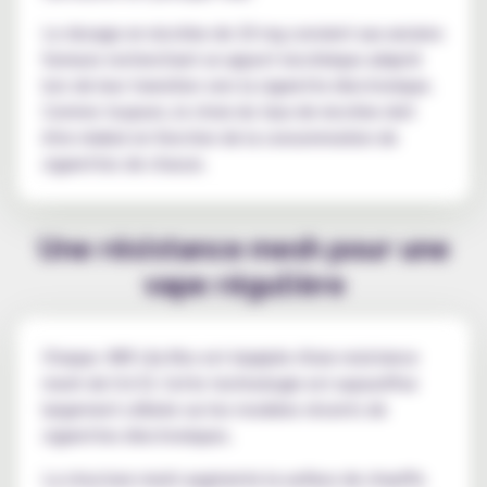
Le dosage en nicotine de 20 mg convient aux anciens
fumeurs recherchant un apport nicotinique adapté
lors de leur transition vers la cigarette électronique.
Comme toujours, le choix du taux de nicotine doit
être réalisé en fonction de la consommation de
cigarettes de chacun.
Une résistance mesh pour une
vape régulière
Chaque JNR Lila Kiss est équipée d'une resistance
mesh de 0.6 Ω. Cette technologie est aujourd'hui
largement utilisée sur les modeles récents de
cigarettes électroniques.
La structure mesh augmente la surface de chauffe