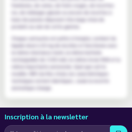
framboise, de cerise, de fruits rouges, de recettes
ice, de mélanges glacée ou encore de recettes à
base de passion disposent d'un large choix de
produits au sein de cette gamme.
Chaque cartouche est prête à l'emploi, contient du
liquide dosé à 20 mg de nicotine et fonctionne avec
la même résistance mesh, la même batterie
rechargeable de 1100 mah, le même écran RGB et la
même importante autonomie. Quel que soit le
modèle JNR Lila Kiss choisi, les caractéristiques
techniques restent identiques ; seule la recette
aromatique change.
Inscription à la newsletter