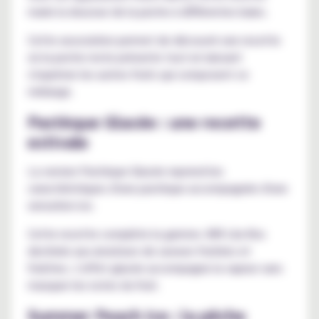
marie la douceur de la peche à différentes baies.
Cette association permet de découvrir une recette
où la peche reste présente tout en laissant
s'exprimer les autres fruits qui composent ce
mélange.
Pastèque Glacée : une recette
estivale
La version Pastèque Glacée reprend les
caractéristiques d'une pastèque accompagnée d'une
sensation ice.
Cette recette complète la gamme JNR Lila Kiss
destinée aux amateurs de saveurs fruitées et
fraîches. L'effet glacée accompagne la vapeur sans
masquer les notes du fruit.
Summer Peach Ice : la pêche