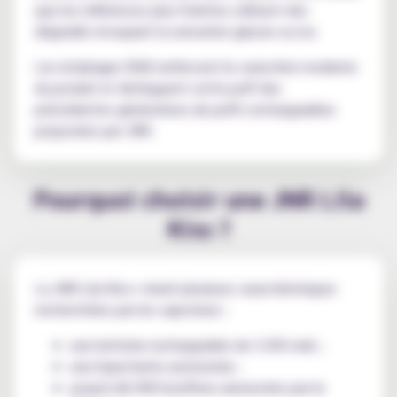
que les références plus fraîches utilisent des
dégradés évoquant la sensation glacee ou ice.
Les éclairages RGB renforcent le caractère moderne
du produit et distinguent cette puff des
précédentes générations de puffs rechargeables
proposées par JNR.
Pourquoi choisir une JNR Lila
Kiss ?
La JNR Lila Kiss+ réunit plusieurs caractéristiques
recherchées par les vapoteurs :
une batterie rechargeable de 1100 mah ;
une importante autonomie ;
jusqu'à 46 000 bouffees annoncées par le