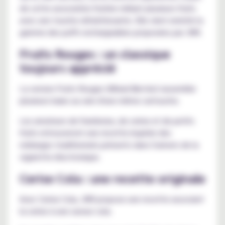
de cette association fruitée mêlant plusieurs fruits
avec une touche rafraîchissante. Elle vient enrichir la
gamme des puffs rechargeables proposées par JNR.
Fruits Rouges : un classique
toujours apprécié
La version Fruits Rouges (
Mixed Berries
) rassemble
plusieurs baies au sein d'une même cartouche.
Les amateurs de framboise, de cerise et de petits
fruits retrouveront une recette inspirée des
mélanges traditionnels présents dans l'univers de la
cigarette électronique.
Cerise Cola : une recette originale
Avec Cerise Cola, JNR propose une recette associant
la cerise à une saveur cola.