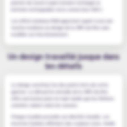
permet de savoir à quel moment recharger la
batterie rechargeable via le connecteur USB-C.
Les effets lumineux RGB apportent quant à eux une
touche moderne au design de la JNR Lila Kiss sans
modifier son fonctionnement.
Un design travaillé jusque dans
les détails
Le design constitue l'un des points forts de cette
gamme. La silhouette arrondie de la JNR Lila Kiss
offre une bonne prise en main tandis que les finitions
colorées varient selon les saveurs.
Chaque modele possède son identité visuelle. Les
recettes fruitées affichent des couleurs vives, tandis