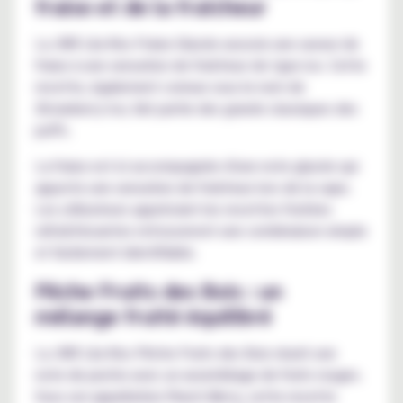
fraise et de la fraîcheur
La JNR Lila Kiss Fraise Glacée associe une saveur de
fraise à une sensation de fraîcheur de type ice. Cette
recette, également connue sous le nom de
Strawberry Ice
, fait partie des grands classiques des
puffs.
La fraise est ici accompagnée d'une note glacée qui
apporte une sensation de fraîcheur lors de la vape.
Les utilisateurs appréciant les recettes fruitées
rafraîchissantes retrouveront une combinaison simple
et facilement identifiable.
Pêche Fruits des Bois : un
mélange fruité équilibré
La JNR Lila Kiss Pêche Fruits des Bois réunit une
note de peche avec un assemblage de fruits rouges.
Sous son appellation
Peach Berry
, cette recette