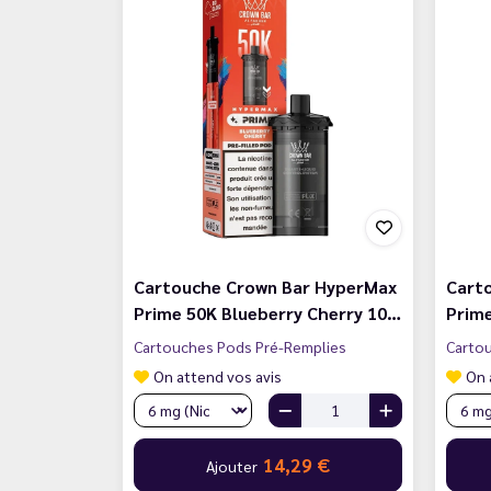
Cartouche Crown Bar HyperMax
Cart
Prime 50K Blueberry Cherry 10…
Prim
Cartouches Pods Pré-Remplies
Carto
On attend vos avis
On 
14,29 €
Ajouter