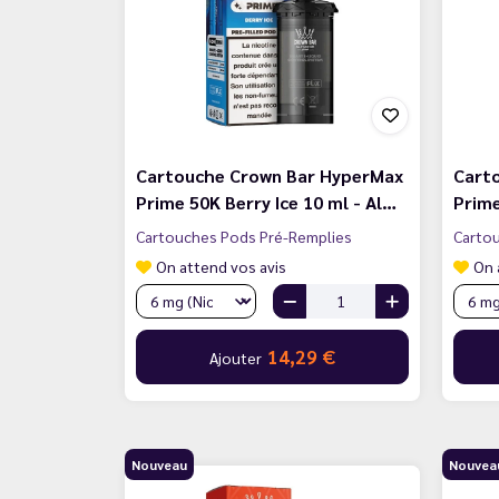
Cartouche Crown Bar HyperMax
Cart
Prime 50K Berry Ice 10 ml - Al…
Prime
Cartouches Pods Pré-Remplies
Carto
On attend vos avis
On 
14,29 €
Ajouter
Nouveau
Nouvea