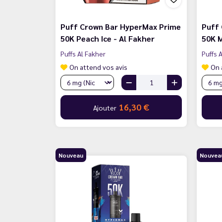
Puff Crown Bar HyperMax Prime
Puff
50K Peach Ice - Al Fakher
50K M
Puffs Al Fakher
Puffs 
On attend vos avis
On 
16,30 €
Ajouter
Nouveau
Nouvea