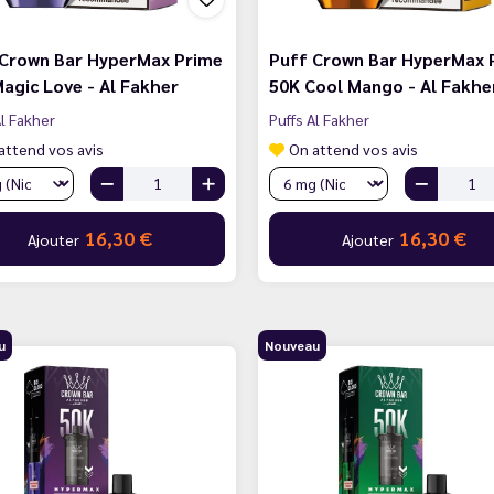
 Crown Bar HyperMax Prime
Puff Crown Bar HyperMax 
agic Love - Al Fakher
50K Cool Mango - Al Fakhe
Al Fakher
Puffs Al Fakher
attend vos avis
On attend vos avis
16,30 €
16,30 €
Ajouter
Ajouter
u
Nouveau