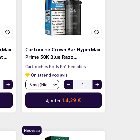
erMax
Cartouche Crown Bar HyperMax
nt…
Prime 50K Blue Razz…
Cartouches Pods Pré-Remplies
On attend vos avis
14,29 €
Ajouter
Nouveau