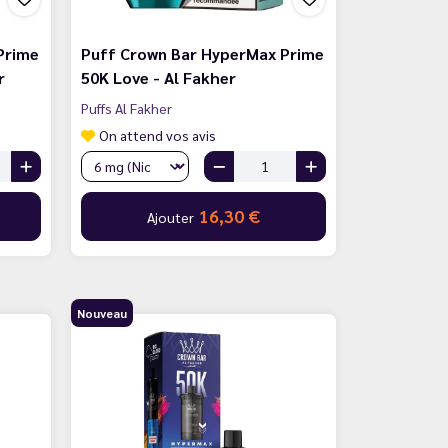
Prime
Puff Crown Bar HyperMax Prime
r
50K Love - Al Fakher
Puffs Al Fakher
On attend vos avis
16,30 €
Ajouter
Nouveau