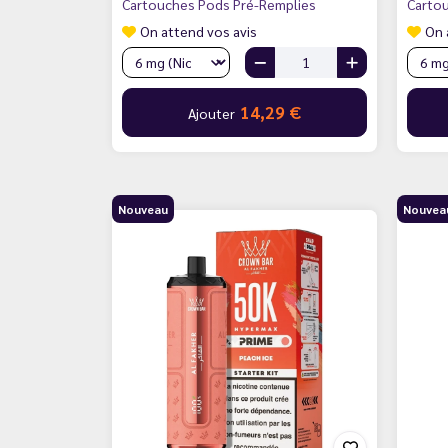
Cartouches Pods Pré-Remplies
Carto
On attend vos avis
On 
14,29 €
Ajouter
Nouveau
Nouvea