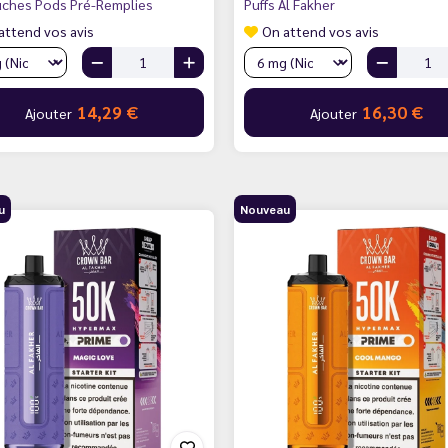
uches Pods Pré-Remplies
Puffs Al Fakher
attend vos avis
On attend vos avis
14,29 €
16,30 €
Ajouter
Ajouter
u
Nouveau