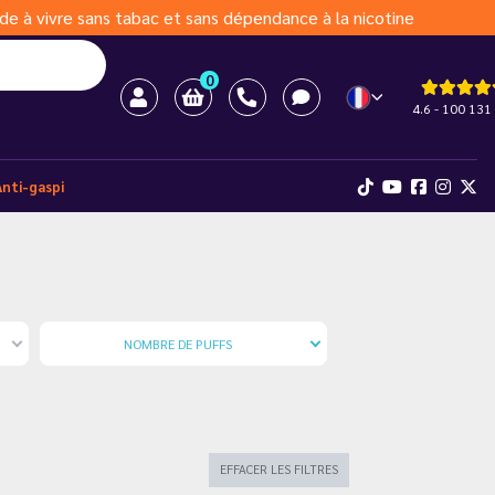
de à vivre sans tabac et sans dépendance à la nicotine
0
4.6 - 100 131 
Anti-gaspi
NOMBRE DE PUFFS
EFFACER LES FILTRES