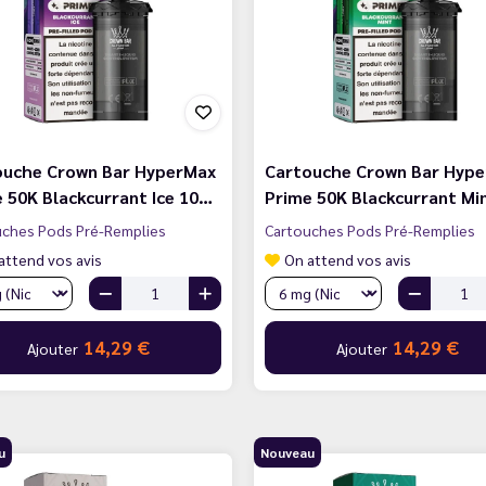
ouche Crown Bar HyperMax
Cartouche Crown Bar Hyp
 50K Blackcurrant Ice 10…
Prime 50K Blackcurrant Mi
uches Pods Pré-Remplies
Cartouches Pods Pré-Remplies
attend vos avis
On attend vos avis
14,29 €
14,29 €
Ajouter
Ajouter
u
Nouveau