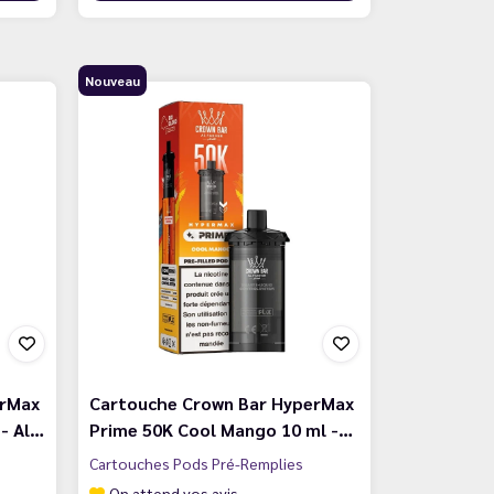
Nouveau
erMax
Cartouche Crown Bar HyperMax
 - Al…
Prime 50K Cool Mango 10 ml -…
Cartouches Pods Pré-Remplies
On attend vos avis