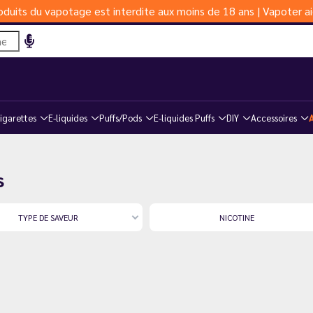
duits du vapotage est interdite aux moins de 18 ans | Vapoter ai
igarettes
E-liquides
Puffs/Pods
E-liquides Puffs
DIY
Accessoires
s
TYPE DE SAVEUR
NICOTINE