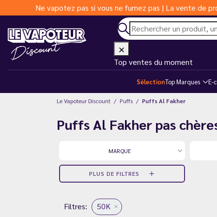
Ne vapotez pas si vous ne fumez pas | La vente de pro
Top ventes du moment
Sélection
Top Marques
E-c
Le Vapoteur Discount
Puffs
Puffs Al Fakher
Puffs Al Fakher pas chère
MARQUE
PLUS DE FILTRES
Filtres:
50K