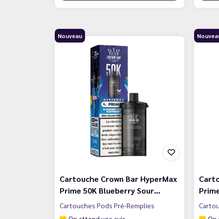
Nouveau
Nouvea
Cartouche Crown Bar HyperMax
Cart
Prime 50K Blueberry Sour…
Prime
Cartouches Pods Pré-Remplies
Carto
On attend vos avis
On 