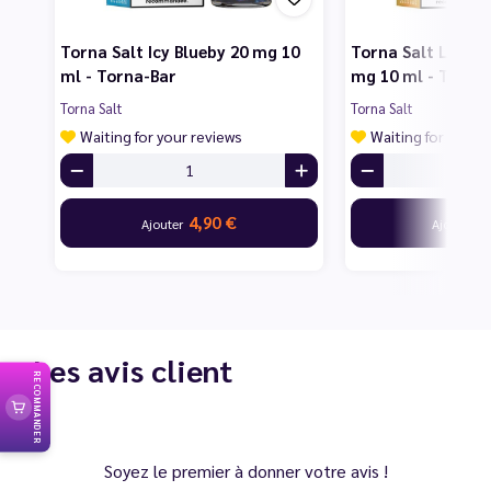
Torna Salt Icy Blueby 20 mg 10
Torna Salt Lemon
ml - Torna-Bar
mg 10 ml - Torna
Torna Salt
Torna Salt
Waiting for your reviews
Waiting for your 
4,90 €
4
Ajouter
Ajouter
Les avis client
RECOMMANDER
Soyez le premier à donner votre avis !