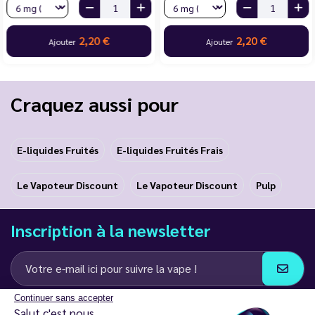
2,20 €
2,20 €
Ajouter
Ajouter
Craquez aussi pour
E-liquides Fruités
E-liquides Fruités Frais
Le Vapoteur Discount
Le Vapoteur Discount
Pulp
Inscription à la newsletter
Continuer sans accepter
J’accepte de recevoir des communications e-mail et SMS de la part de
Salut c'est nous...
LD Groupe