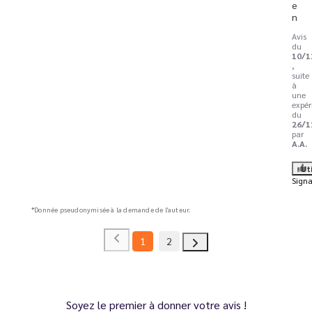
e
n
Avis
du
10/1
,
suite
à
une
expér
du
26/1
par
A.A.
Ut
Signa
*Donnée pseudonymisée à la demande de l'auteur.
1
2
Soyez le premier à donner votre avis !