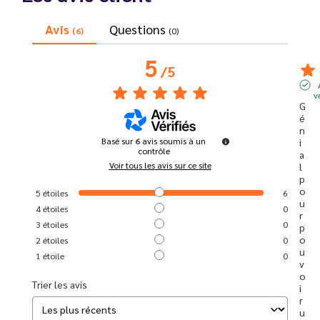
Avis
Questions
(6)
(0)
5
/
5
v
G
é
n
Basé sur
6
avis soumis à un
i
contrôle
a
Voir tous les avis sur ce site
l 
p
o
5
étoiles
6
u
4
étoiles
0
r 
3
étoiles
0
p
o
2
étoiles
0
u
1
étoile
0
v
o
Trier les avis
i
r 
u