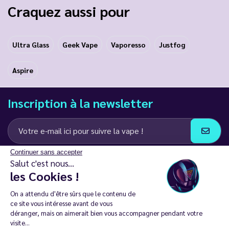
Craquez aussi pour
Ultra Glass
Geek Vape
Vaporesso
Justfog
Aspire
Inscription à la newsletter
Continuer sans accepter
J’accepte de recevoir des communications e-mail et SMS de la part de
Salut c'est nous...
LD Groupe
les Cookies !
Restez en contact
On a attendu d'être sûrs que le contenu de
ce site vous intéresse avant de vous
déranger, mais on aimerait bien vous accompagner pendant votre
visite...