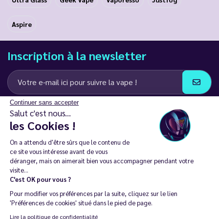
Aspire
Inscription à la newsletter
Continuer sans accepter
J’accepte de recevoir des communications e-mail et SMS de la part de
Salut c'est nous...
LD Groupe
les Cookies !
Restez en contact
On a attendu d'être sûrs que le contenu de
ce site vous intéresse avant de vous
déranger, mais on aimerait bien vous accompagner pendant votre
visite...
C'est OK pour vous ?
La vente de cigarette électronique est interdite chez les moins de
Pour modifier vos préférences par la suite, cliquez sur le lien
18 ans. 🔞
'Préférences de cookies' situé dans le pied de page.
Copyright © 2014 - 2026 Le Vapoteur Discount - Tous droits
Lire la politique de confidentialité