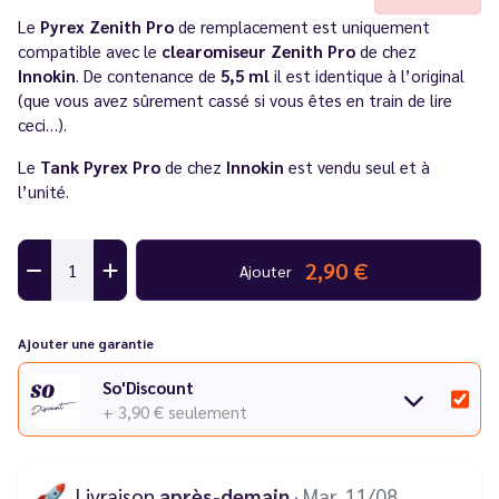
Le
Pyrex Zenith Pro
de remplacement est uniquement
compatible avec le
clearomiseur Zenith Pro
de chez
Innokin
. De contenance de
5,5 ml
il est identique à l’original
(que vous avez sûrement cassé si vous êtes en train de lire
ceci…).
Le
Tank Pyrex Pro
de chez
Innokin
est vendu seul et à
l’unité.
2,90 €
Ajouter
Ajouter une garantie
So'Discount
+ 3,90 €
seulement
🚀
Livraison
après-demain
· Mar. 11/08