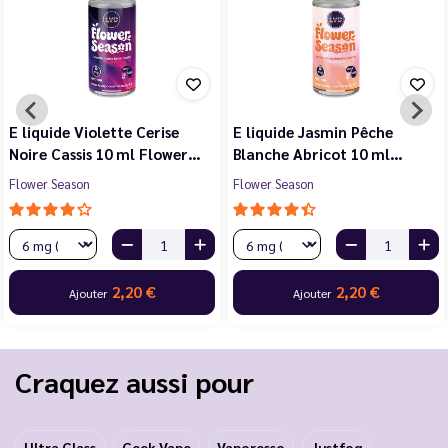
E liquide Violette Cerise
E liquide Jasmin Pêche
Noire Cassis 10 ml Flower…
Blanche Abricot 10 ml…
Flower Season
Flower Season
2,20 €
2,20 €
Ajouter
Ajouter
Craquez aussi pour
Ultra Glass
Geek Vape
Vaporesso
Justfog