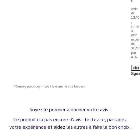
Avis
du
13/0
,
suite
à
une
expér
du
30/0
par
A.A.
Ut
Signa
*Donnée pseudonymisée à la demande de l'auteur.
Soyez le premier à donner votre avis !
Ce produit n'a pas encore d'avis. Testez-le, partagez
votre expérience et aidez les autres à faire le bon choix.