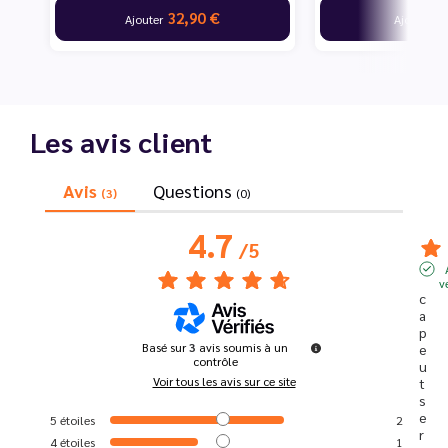
32,90 €
9
Ajouter
Ajouter
Les avis client
Avis
Questions
(3)
(0)
4.7
/
5
v
c
a 
p
Basé sur
3
avis soumis à un
e
contrôle
u
Voir tous les avis sur ce site
t 
s
e
5
étoiles
2
r
4
étoiles
1