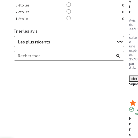
v
3
étoiles
0
i
r
2
étoiles
0
1
étoile
0
Avis
du
23/0
Trier les avis
,
suite
à
une
expér
du
29/0
par
A.A.
Ut
Signa
v
E
n 
r
e