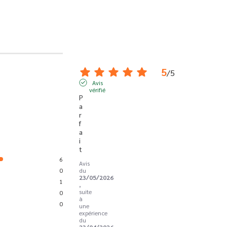
5
/
5
Avis
vérifié
P
a
r
f
a
i
t
6
Avis
0
du
23/05/2026
1
,
suite
0
à
0
une
expérience
du
23/04/2026