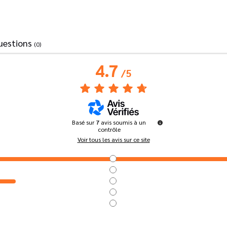
uestions
(0)
4.7
/
5
Basé sur
7
avis soumis à un
contrôle
Voir tous les avis sur ce site