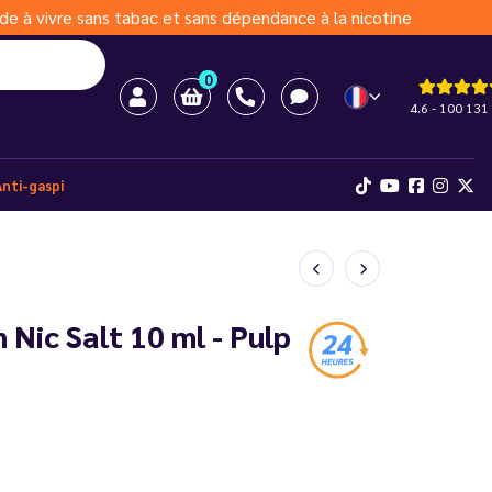
de à vivre sans tabac et sans dépendance à la nicotine
0
4.6 - 100 131 
Anti-gaspi
 Nic Salt 10 ml - Pulp