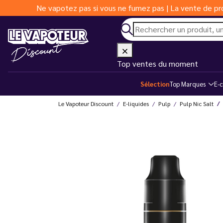
Ne vapotez pas si vous ne fumez pas | La vente de pro
Top ventes du moment
Sélection
Top Marques
E-c
Le Vapoteur Discount
E-liquides
Pulp
Pulp Nic Salt