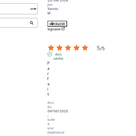
par
Yannis
M.
Utile
(0)
Signaler
5
/
5
Avis
vérifié
P
a
r
f
a
i
t
Avis
du
09/05/2025
,
suite
à
une
expérience