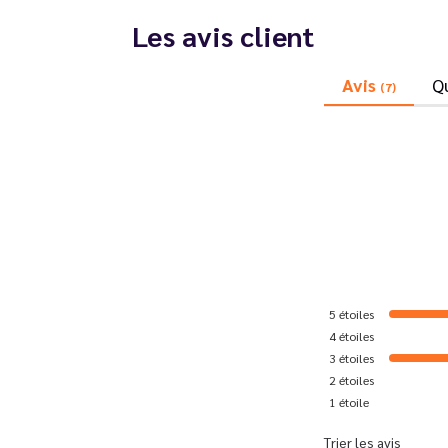
Les avis client
Avis
Q
(7)
5
étoiles
4
étoiles
3
étoiles
2
étoiles
1
étoile
Trier les avis