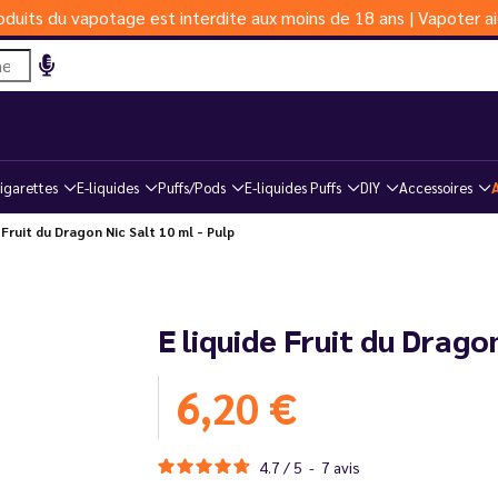
duits du vapotage est interdite aux moins de 18 ans | Vapoter ai
igarettes
E-liquides
Puffs/Pods
E-liquides Puffs
DIY
Accessoires
Fruit du Dragon Nic Salt 10 ml - Pulp
E liquide Fruit du Dragon
6,20 €
4.7
/
5
-
7
avis