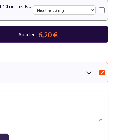
Fruit du Dragon Ananas Corossol 10 ml Les Bangers - Le Vapoteur Discount
6,20 €
Ajouter