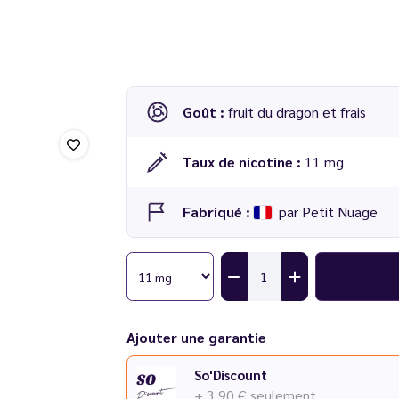
Goût :
fruit du dragon et frais
Taux de nicotine :
11 mg
Fabriqué :
par Petit Nuage
Ajouter une garantie
So'Discount
+ 3,90 €
seulement