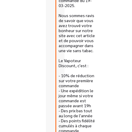
commande du 19-
03-2025. 

Nous sommes ravis 
de savoir que vous 
avez trouvé votre 
bonheur sur notre 
site avec cet article 
et de pouvoir vous 
accompagner dans 
une vie sans tabac.

Le Vapoteur 
Discount, c'est : 

- 10% de réduction 
sur votre première 
commande

- Une expédition le 
jour même si votre 
commande est 
passée avant 19h

- Des prix bas tout 
au long de l'année

- Des points fidélité 
cumulés à chaque 
commande 
