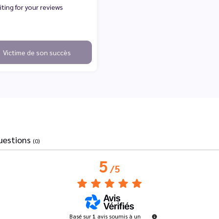
ting for your reviews
Victime de son succès
uestions
(0)
5
/
5
Basé sur
1
avis soumis à un