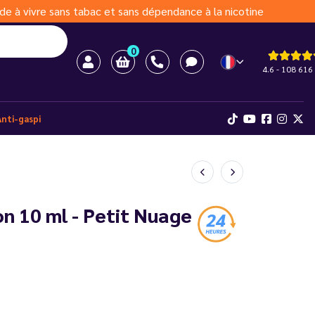
de à vivre sans tabac et sans dépendance à la nicotine
0
4.6 - 108 616 
Anti-gaspi
on 10 ml - Petit Nuage