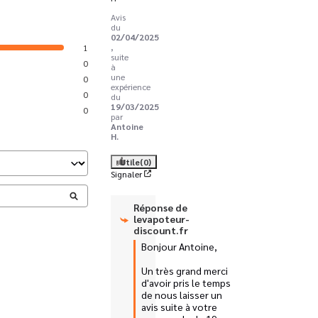
Avis
du
02/04/2025
,
1
suite
0
à
une
0
expérience
0
du
19/03/2025
0
par
Antoine
H.
Utile
(0)
Signaler
Réponse de
levapoteur-
discount.fr
Bonjour Antoine,

Un très grand merci 
d'avoir pris le temps 
de nous laisser un 
avis suite à votre 