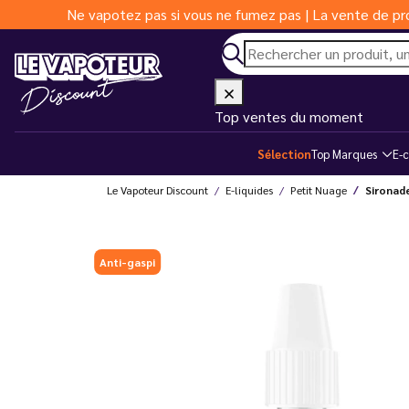
Ne vapotez pas si vous ne fumez pas | La vente de pro
Top ventes du moment
Sélection
Top Marques
E-c
Le Vapoteur Discount
E-liquides
Petit Nuage
Sironad
Anti-gaspi