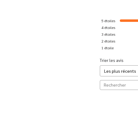
5
étoiles
4
étoiles
3
étoiles
2
étoiles
1
étoile
Trier les avis