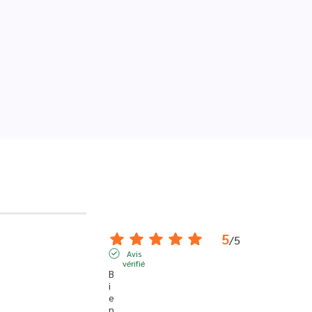
5
/
5
Avis
vérifié
B
i
e
n