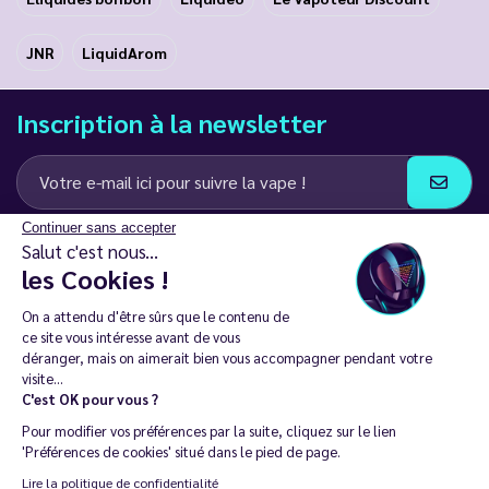
JNR
LiquidArom
Inscription à la newsletter
Continuer sans accepter
J’accepte de recevoir des communications e-mail et SMS de la part de
Salut c'est nous...
LD Groupe
les Cookies !
Restez en contact
On a attendu d'être sûrs que le contenu de
ce site vous intéresse avant de vous
déranger, mais on aimerait bien vous accompagner pendant votre
visite...
C'est OK pour vous ?
La vente de cigarette électronique est interdite chez les moins de
Pour modifier vos préférences par la suite, cliquez sur le lien
18 ans. 🔞
'Préférences de cookies' situé dans le pied de page.
Copyright © 2014 - 2026 Le Vapoteur Discount - Tous droits
Lire la politique de confidentialité