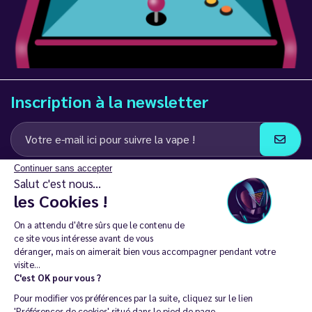
Inscription à la newsletter
Continuer sans accepter
J’accepte de recevoir des communications e-mail et SMS de la part de
Salut c'est nous...
LD Groupe
les Cookies !
Restez en contact
On a attendu d'être sûrs que le contenu de
ce site vous intéresse avant de vous
déranger, mais on aimerait bien vous accompagner pendant votre
visite...
C'est OK pour vous ?
La vente de cigarette électronique est interdite chez les moins de
Pour modifier vos préférences par la suite, cliquez sur le lien
18 ans. 🔞
'Préférences de cookies' situé dans le pied de page.