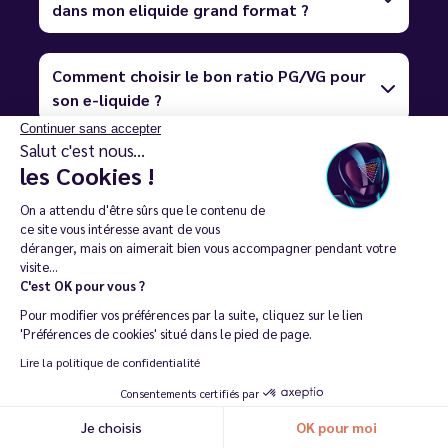
dans mon eliquide grand format ?
Comment choisir le bon ratio PG/VG pour
son e-liquide ?
Continuer sans accepter
Salut c'est nous...
Qu’est-ce qu’un e-liquide en base végétale
les Cookies !
ou au Végétol ?
On a attendu d'être sûrs que le contenu de
ce site vous intéresse avant de vous
déranger, mais on aimerait bien vous accompagner pendant votre
Peut-on vapoter des e-liquides au CBD
visite...
avec une cigarette électronique ?
C'est OK pour vous ?
Pour modifier vos préférences par la suite, cliquez sur le lien
'Préférences de cookies' situé dans le pied de page.
Les e-liquides sont-ils dangereux pour la
Lire la politique de confidentialité
santé ?
Consentements certifiés par
Je choisis
OK pour moi
Recommander ma dernière commande
Les e-liquides français sont-ils plus fiables