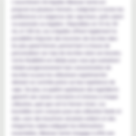
L'assortiment d'e-liquides Mexican Cartel est
proposé en plusieurs formats, s'adaptant à toutes les
préférences et exigences des vapoteurs, qu'ils soient
occasionnels ou réguliers. Disponibles en 10 ml, 50
ml, et 100 ml, ces e-liquides offrent également la
possibilité d'ajouter des boosters de nicotine dans
les plus grand format, permettant à chacun de
personnaliser son taux de nicotine selon ses besoins.
Cette flexibilité est idéale pour ceux qui souhaitent
réduire progressivement leur consommation de
nicotine ou pour les utilisateurs expérimentés
désirant un contrôle précis sur leur expérience de
vape. De plus, la qualité supérieure des ingrédients
garantit une saveur constante et intense à chaque
utilisation, quel que soit le format choisi. Les
bouteilles sont conçues pour une utilisation facile et
sûre, avec des bouchons sécurisés enfants et des
étiquettes claires indiquant les informations
essentielles. Mexican Cartel s'engage à offrir une