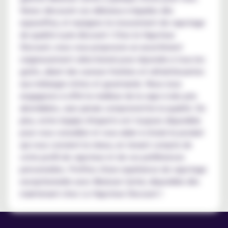
Venez découvrir ces délicieux e-liquides dès
aujourd'hui, et rejoignez le mouvement de vapotage
de qualité à prix discount ! Chez le Vapoteur
Discount, nous vous proposons un assortiment
soigneusement sélectionné pour répondre à tous les
goûts, allant des saveurs fruitées et rafraîchissantes
aux mélanges riches et gourmands. Nous nous
engageons à offrir le meilleur de la vape à des prix
abordables, sans jamais compromettre la qualité. De
plus, notre équipe d'experts est toujours disponible
pour vous conseiller et vous aider à choisir le produit
qui vous convient le mieux, en tenant compte de
votre profil de vapoteur et de vos préférences
personnelles. Profitez d'une expérience de vapotage
exceptionnelle avec Mexican Cartel, disponible dès
maintenant chez Le Vapoteur Discount !