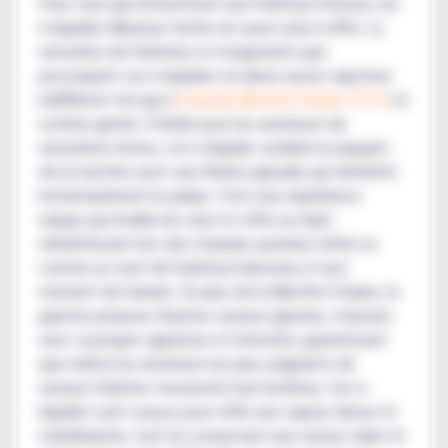
Pour ceux qui recherchent une fraîcheur intense, les
e-liquides Mexican Cartel ont aussi cela à offrir. La
sensation de fraîcheur et revigorante que
provoquent ces e-liquides ne laisse aucun vapoteur
indifférent tel que l'
e-liquide Menthe Polaire 10 ml
et
sa brise givrée ! Parfait pour les amateurs de
sensations fortes, cet e-liquide combine le piquant
de la menthe avec une finition glaciale qui rafraîchit
instantanément le palais. C'est une expérience
unique qui éveille les sens et offre un répit
rafraîchissant lors des chaudes journées d'été ou
comme un vent de fraîcheur bienvenu à tout
moment de l'année. En plus de la Menthe Polaire, la
gamme propose d'autres saveurs glacées, chacune
avec sa propre signature et intensité, garantissant
que même les amateurs les plus exigeants de
saveurs fraîches trouveront leur bonheur. Ces e-
liquides sont conçus pour offrir une vapeur dense et
satisfaisante, tout en conservant une saveur claire et