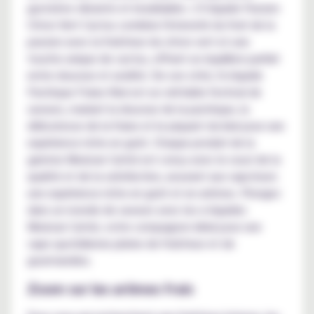
gustative vibrante et inoubliable. L'E-liquide Passion
Citron Vert Cactus combine l'intensité du fruit de la
passion avec la fraîcheur du citron vert et une
touche unique de cactus, offrant un équilibre parfait
entre douceur et acidité. De son côté, l'e-liquide
Pastèque Fraise Kiwi est un véritable festival de
saveurs, mariant la douceur de la pastèque, la
délicatesse de la fraise et le piquant du kiwi pour une
expérience riche en goût. Chaque produit de la
gamme Mexican Cartel est conçu avec le souci de la
qualité et de la satisfaction, assurant aux vapoteurs
une expérience riche en goût et en arômes. Plongez
dans un monde de saveurs avec les e-liquides
Mexican Cartel, votre compagnon idéal pour une
vape quotidienne pleine de fraîcheur et de
gourmandise.
Zoom sur les arômes frais