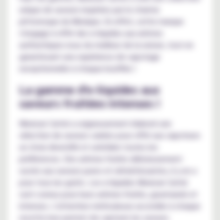
unique de saveurs inspirées par le charme
pittoresque du Mexique. En effet, cette marque
s'engage à offrir des e-liquides aux arômes
authentiques issus du meilleur de la nature, tout en
garantissant une expérience de vapotage
exceptionnelle à chaque bouffée !
La gamme d'e-liquides aux
saveurs fruitées intenses !
Mexican Cartel a soigneusement élaboré une
sélection de saveurs variées pour offrir aux vapoteurs
un choix diversifié et satisfaire toutes les
préférences. Des arômes fruités délicieusement
sucrés aux saveurs pures et rafraîchissantes, il y en a
pour tous les goûts. Les e-liquides Mexican Cartel
sont connus pour leurs arômes fruités, gourmands et
intenses. L'attention méticuleuse accordée à chaque
recette leur permet de capturer les saveurs