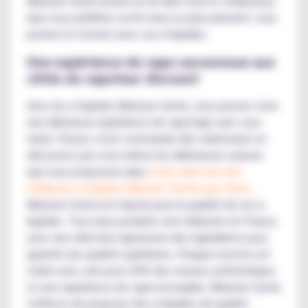
Mexican Cartel assure un hit bien rond et chaleureux.
Que vous préfériez un hit doux ou plus puissant, vous
pourrez le trouver avec ces e-liquides.
Une expérience de vape savoureuse aux
côtés du vapoteur discount
Avec les e-liquides Mexican Cartel, vous pouvez vivre
une délicieuse expérience de vapotage sans vous
ruiner. Passez votre commande dès maintenant et
découvrez par vous-même les délicieuses saveurs
que nous proposons dans
notre sélection des
meilleures e-liquides Mexican Cartels pas chers
.
Mexican Cartel est réputé pour la qualité de ses e-
liquides. Tous leurs produits sont élaborés en France,
avec une sélection rigoureuse des ingrédients pour
garantir une qualité supérieure. Chaque recette est
créée avec soin pour offrir des saveurs authentiques
et une expérience de vape incroyable. Mexican Cartel
s'efforce de proposer des e-liquides de qualité