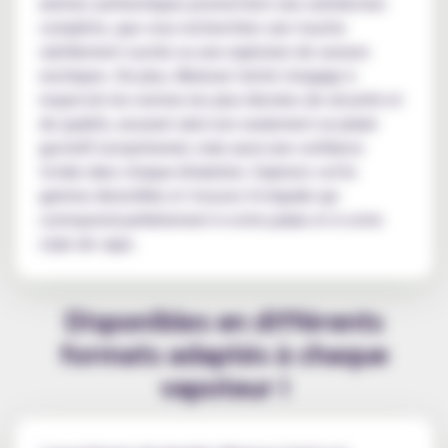
arômes authentiques promettent une satisfaction
complète, que vous recherchiez une touche
subtilement sucrée ou une explosion de saveurs
exotiques. De plus, Mexican Cartel s'engage à
respecter les normes les plus élevées de sécurité et
de qualité, assurant ainsi non seulement un plaisir
gustatif exceptionnel, mais aussi une confiance
totale dans chaque inhalation. Explorez cette
gamme diversifiée et trouvez l'e-liquide qui
correspond parfaitement à votre palais et à votre
style de vape.
Disponibles en différents
formats adaptés à chaque
vapoteur !