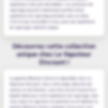
supérieure à des prix abordables. Les amateurs de
vapotage peuvent maintenant profiter d'une
expérience de vapotage premium sans se ruiner.
C'est le luxe accessible à tous, pour une expérience
de vapotage vraiment unique.
Découvrez cette collection
unique chez Le Vapoteur
Discount !
La gamme Mexican Cartel est disponible chez Le
Vapoteur Discount. Avec notre large sélection de
saveurs et de formats, vous êtes sûr de trouver le e-
liquide idéal pour votre expérience de vapotage. Que
vous soyez un vapoteur occasionnel ou un habitué, la
gamme Mexican Cartel a quelque chose pour vous.