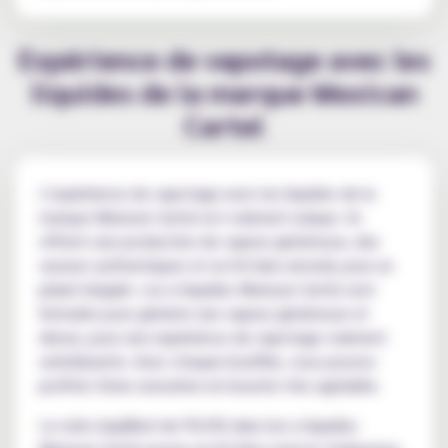
Expérience de vapotage avec les
liquides de la marque Mexican
Cartel
L'expérience de vapotage avec les liquides de la
marque Mexican Cartel est vraiment unique. Ils
offrent une production de vapeur généreuse, des
saveurs authentiques et un hit bien arrondi, pour un
plaisir inégalé. Les e-liquides Mexican Cartel sont
formulés pour générer une vapeur généreuse et
dense, pour une expérience de vapotage vraiment
satisfaisante. Avec chaque bouffée, vous pouvez
profiter d'une sensation en bouche très agréable.
Le ratio équilibré de PG/VG dans les e-liquides