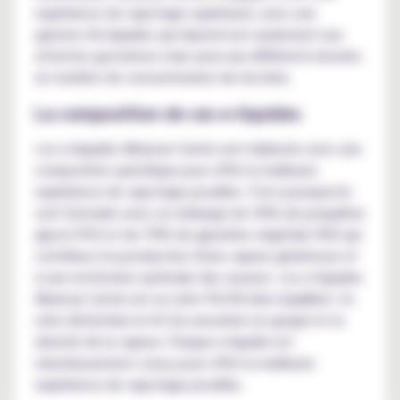
expérience de vapotage supérieure, avec une
gamme d'e-liquides qui répond non seulement aux
attentes gustatives mais aussi aux différents besoins
en matière de consommation de nicotine.
La composition de ces e-liquides
Les e-liquides Mexican Cartel sont élaborés avec une
composition spécifique pour offrir la meilleure
expérience de vapotage possible. C'est pourquoi ils
sont formulés avec un mélange de 30% de propylène
glycol (PG) et de 70% de glycérine végétale (VG) qui
contribue à la production d'une vapeur généreuse et
à une restitution optimale des saveurs. Les e-liquides
Mexican Cartel ont un ratio PG/VG bien équilibré. Ce
ratio détermine le hit (la sensation en gorge) et la
densité de la vapeur. Chaque e-liquide est
minutieusement conçu pour offrir la meilleure
expérience de vapotage possible.