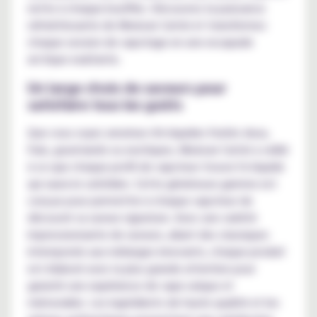
nette à chaque bouffée. Découvrez la puissance
rafraîchissante de Mexican Cartel et transformez
chaque session de vapotage en une escapade
arctique exaltante.
Un large choix de saveurs pour
satisfaire tous les goûts
Que vous soyez amateur d'e-liquides fruités doux,
frais, gourmands ou exotiques, Mexican Cartel a veillé
à ce que chaque profil de vapoteur trouve l'e-liquide
qui saura le satisfaire. Cette généreuse gamme est
conçue pour permettre à chaque vapoteur de
découvrir sa saveur signature. Avec une variété
impressionnante de saveurs, allant des classiques
intemporels aux mélanges innovants, chaque produit
est élaboré avec la plus grande attention pour
garantir une expérience de vape unique et
mémorable. Les ingrédients de haute qualité et les