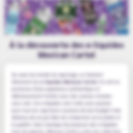
À la découverte des e-liquides
Mexican Cartel
Au cœur du monde du vapotage, se tiennent
fièrement les
e-liquides Mexican Cartel
. Ils sont la
promesse d'une expérience authentique et
délicieusement fruitée avec des saveurs choisies
avec soin. Ces e-liquides sont créés avec passion
pour tous les vapoteurs soucieux de leur budget mais
désireux de ne pas faire de compromis sur le plaisir et
la qualité. Dans l'optique de proposer des e-liquides
haut de gamme, Mexican Cartel a créé une collection