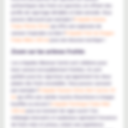
authentiques des fruits en question, en offrant des
profils de vapotage détaillés et bien arrondis. Vous
pouvez découvrir par exemple l'
E-liquide Ananas
Fraise Pêche 50 ml
qui offre une explosion de
saveurs tropicales ou bien l'
E-liquide Fruit du Dragon
Fraise Mûre 100 ml
pour une douceur exotique !
Zoom sur les arômes fruités
Les e-liquides Mexican Cartel sont célèbres pour
leurs saveurs incroyablement fruitées. Ils sont
parfaits pour les vapoteurs qui apprécient les doux
plaisirs des fruits ensoleillés. Vous pouvez savourer
par exemple l'
E-liquide Passion Citron Vert Cactus 10
ml
qui offre une subtile touche d'exotisme à chaque
bouffée ou encore l'
e-liquide Pastèque Fraise Kiwi
100 ml
pour un moment de vape sucré ! Ces
mélanges innovants et audacieux capturent l'essence
de fruits mûrs et juteux, créant une expérience