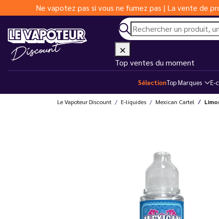
Ne vapotez pas si vous ne fumez pas | La vente de pro
Top ventes du moment
Sélection
Top Marques
E-c
Le Vapoteur Discount
E-liquides
Mexican Cartel
Limo