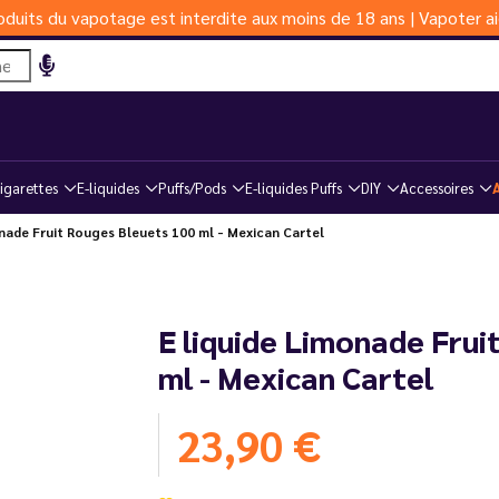
duits du vapotage est interdite aux moins de 18 ans | Vapoter ai
igarettes
E-liquides
Puffs/Pods
E-liquides Puffs
DIY
Accessoires
nade Fruit Rouges Bleuets 100 ml - Mexican Cartel
E liquide Limonade Frui
ml - Mexican Cartel
23,90 €