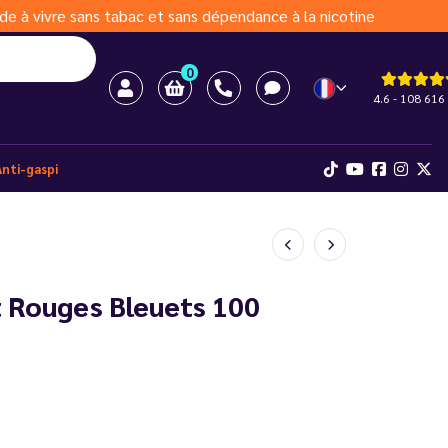
de à vivre sans tabac et sans dépendance à la nicotine
0
4.6 - 108 616 
Anti-gaspi
t Rouges Bleuets 100