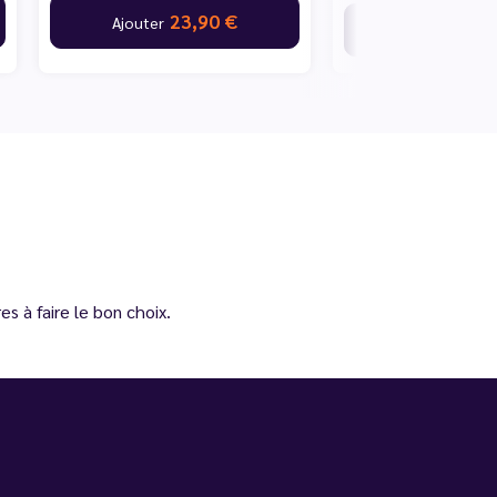
23,90 €
Ajouter
Victime de son
s à faire le bon choix.