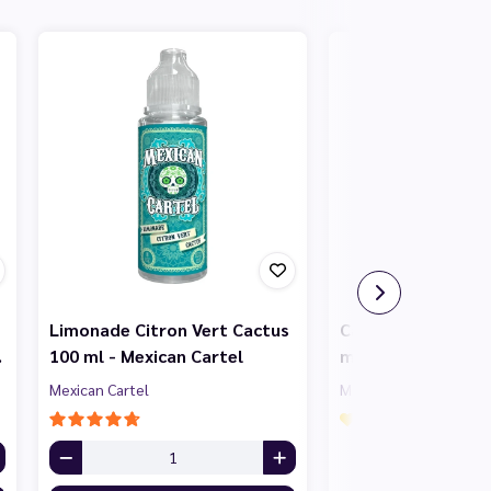
Limonade Citron Vert Cactus
Cassis Framboise 
…
100 ml - Mexican Cartel
ml - Mexican Cart
Mexican Cartel
Mexican Cartel
On attend vos avis