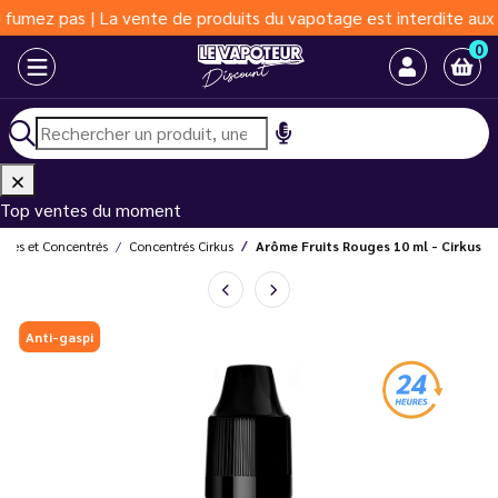
s | La vente de produits du vapotage est interdite aux moins de 
0
Top ventes du moment
mes et Concentrés
Concentrés Cirkus
Arôme Fruits Rouges 10 ml - Cirkus
Anti-gaspi