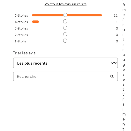
Voir tous les avis sur ce site
ô
m
e 
5
étoiles
11
f
4
étoiles
1
r
3
étoiles
0
u
i
2
étoiles
0
t
1
étoile
0
s 
r
Trier les avis
o
u
g
e
s 
e
s
t 
v
r
a
i
m
e
n
t 