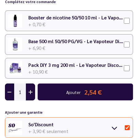
Complétez votre commande
Temps de maturation
: 2 semaines
Pour plus de détails sur le dosage, consultez notre
calculateur
Booster de nicotine 50/50 10 ml - Le Vapoteur Discount
DIY
.
+ 0,70 €
Attention
: Cirkus dévoile sa nouvelle identité graphique.
Base 500 ml 50/50 PG/VG - Le Vapoteur Discount
Les étiquettes changent, mais les recettes restent les
+ 6,90 €
mêmes ! Avant écoulement total des stocks, il est
possible que vous receviez le produit avec l'ancienne
Pack DIY 3 mg 200 ml - Le Vapoteur Discount
étiquette.
+ 10,90 €
2,54 €
Ajouter
Ajouter une garantie
So'Discount
+ 3,90 €
seulement