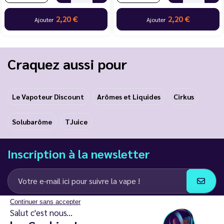
2,20 €
2,20 €
Ajouter
Ajouter
Craquez aussi pour
Le Vapoteur Discount
Arômes et Liquides
Cirkus
Solubarôme
TJuice
Inscription à la newsletter
Continuer sans accepter
J’accepte de recevoir des communications e-mail et SMS de la part de
Salut c'est nous...
LD Groupe