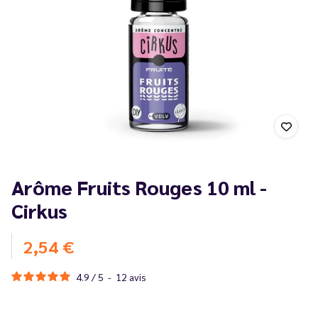
Arôme Fruits Rouges 10 ml -
Cirkus
2,54 €
4.9
/
5
-
12
avis