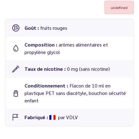
undefined
Goût :
fruits rouges
Composition :
arômes alimentaires et
propylène glycol
Taux de nicotine :
0 mg (sans nicotine)
Conditionnement :
Flacon de 10 ml en
plastique PET sans diacétyle, bouchon sécurité
enfant
Fabriqué :
par VDLV
Dosage conseillé
: 20 % dans une base 50/50 PG/VG