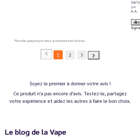
09/0
par
A.A.
Ut
Signa
*Donnée pseudonymisée à la demande de l'auteur.
1
2
3
Soyez le premier à donner votre avis !
Ce produit n'a pas encore d'avis. Testez-le, partagez
votre expérience et aidez les autres à faire le bon choix.
Le blog de la Vape