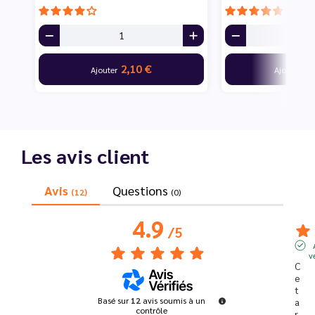
2,10 €
10
Ajouter
Ajouter
Les avis client
Avis
Questions
(12)
(0)
4.9
/
5
v
C
e
t 
Basé sur
12
avis soumis à un
a
contrôle
r