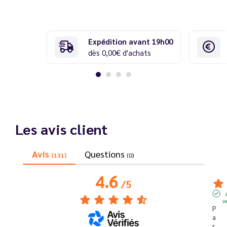
Expédition avant 19h00
dès 0,00€ d'achats
Les avis client
Avis
Questions
(131)
(0)
4.6
/
5
v
P
a
r