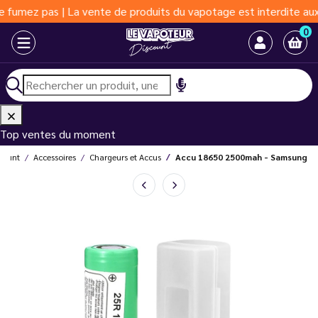
 pas | La vente de produits du vapotage est interdite aux moins 
0
Top ventes du moment
scount
Accessoires
Chargeurs et Accus
Accu 18650 2500mah - Samsung