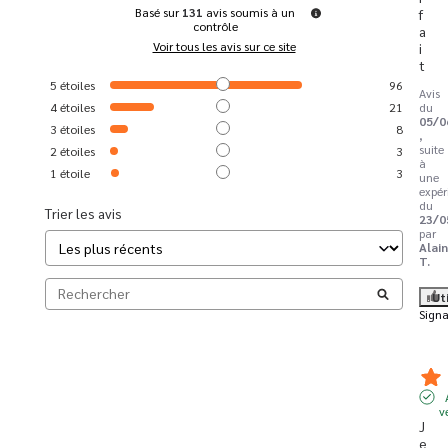
Basé sur
131
avis soumis à un
f
contrôle
a
Voir tous les avis sur ce site
i
t
5
étoiles
96
Avis
4
étoiles
21
du
05/0
3
étoiles
8
,
suite
2
étoiles
3
à
1
étoile
3
une
expér
du
Trier les avis
23/0
par
Alai
T.
Ut
Signa
v
J
e 