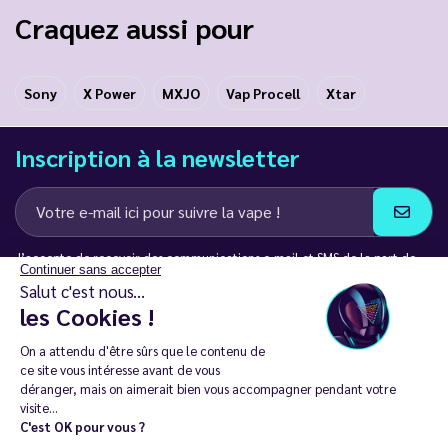
Craquez aussi pour
Sony
X Power
MXJO
Vap Procell
Xtar
Inscription à la newsletter
J’accepte de recevoir des communications e-mail et SMS de la part de
Continuer sans accepter
LD Groupe
Salut c'est nous...
les Cookies !
Restez en contact
On a attendu d'être sûrs que le contenu de
ce site vous intéresse avant de vous
déranger, mais on aimerait bien vous accompagner pendant votre
visite...
C'est OK pour vous ?
La vente de cigarette électronique est interdite chez les moins de