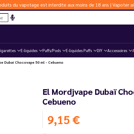
duits du vapotage est interdite aux moins de 18 ans | Vapoter ai
igarettes
E-liquides
Puffs/Pods
E-liquides Puffs
DIY
Accessoires
pe Dubaï Chocovape 50 ml - Cebueno
El Mordjvape Dubaï Cho
Cebueno
9,15 €