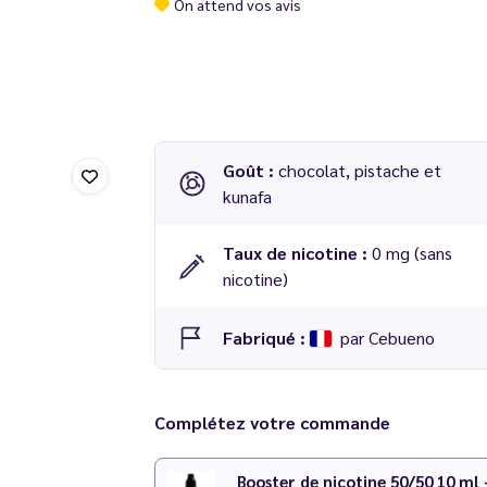
On attend vos avis
Goût :
chocolat, pistache et
kunafa
Taux de nicotine :
0 mg (sans
nicotine)
Fabriqué :
par Cebueno
E-liquide
El Mordjvape
Dubaï Chocovape
50
Complétez votre commande
Booster de nicotine 50/50 10 ml