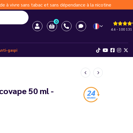
de à vivre sans tabac et sans dépendance à la nicotine
0
4.6 - 100 131 
Anti-gaspi
covape 50 ml -