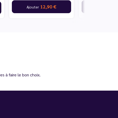
12,90 €
12,
Ajouter
Ajouter
s à faire le bon choix.