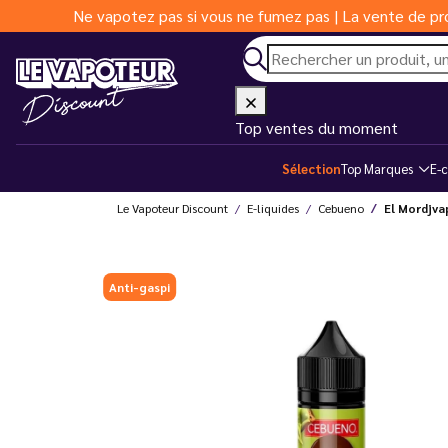
Ne vapotez pas si vous ne fumez pas | La vente de pro
Top ventes du moment
Sélection
Top Marques
E-c
Le Vapoteur Discount
E-liquides
Cebueno
El Mordjva
Anti-gaspi