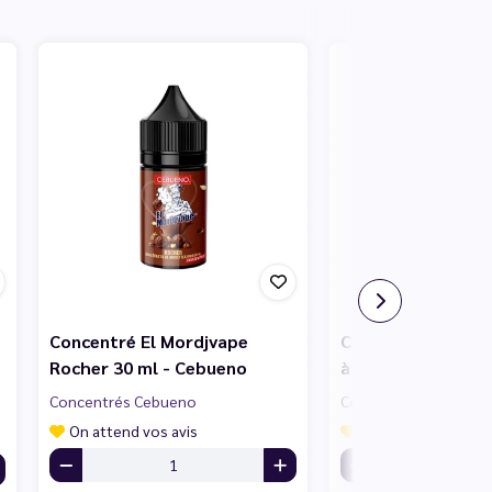
Concentré El Mordjvape
Concentré El Mor
Rocher 30 ml - Cebueno
à Tartiner 30 ml 
Concentrés Cebueno
Concentrés Cebueno
On attend vos avis
On attend vos avis