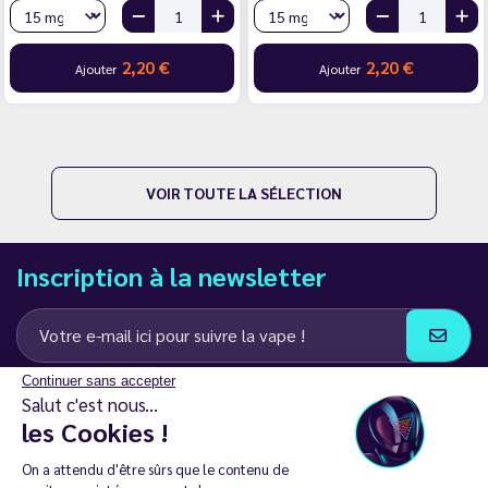
2,20 €
2,20 €
Ajouter
Ajouter
VOIR TOUTE LA SÉLECTION
Inscription à la newsletter
Continuer sans accepter
J’accepte de recevoir des communications e-mail et SMS de la part de
Salut c'est nous...
LD Groupe
les Cookies !
Restez en contact
On a attendu d'être sûrs que le contenu de