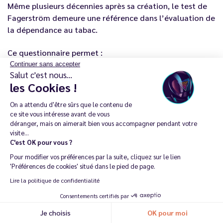
Même plusieurs décennies après sa création, le test de
Fagerström demeure une référence dans l’évaluation de
la dépendance au tabac.
Ce questionnaire permet :
Continuer sans accepter
Salut c'est nous...
d’obtenir un score rapide ;
les Cookies !
d’adapter le traitement ;
de guider les fumeurs ;
On a attendu d'être sûrs que le contenu de
d’éviter les erreurs de dosage ;
ce site vous intéresse avant de vous
de mieux comprendre sa consommation de cigarettes.
déranger, mais on aimerait bien vous accompagner pendant votre
visite...
Il reste utilisé :
C'est OK pour vous ?
Pour modifier vos préférences par la suite, cliquez sur le lien
en consultation médicale ;
'Préférences de cookies' situé dans le pied de page.
chez les tabacologues ;
Lire la politique de confidentialité
en pharmacie ;
dans les centres spécialisés de sevrage tabagique.
Consentements certifiés par
Pour la vape aussi, ce test constitue une excellente base
Je choisis
OK pour moi