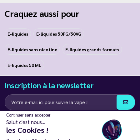
Craquez aussi pour
E-liquides
E-liquides 50PG/50VG
E-liquides sans nicotine
E-liquides grands formats
E-liquides 50 ML
Inscription à la newsletter
Continuer sans accepter
J’accepte de recevoir des communications e-mail et SMS de la part de
Salut c'est nous...
LD Groupe
les Cookies !
Restez en contact