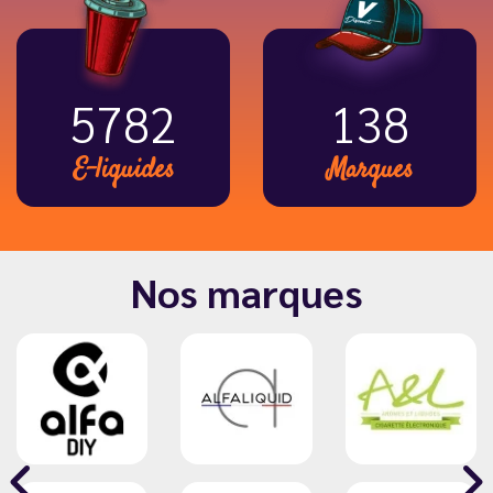
6914
166
E-liquides
Marques
Nos marques