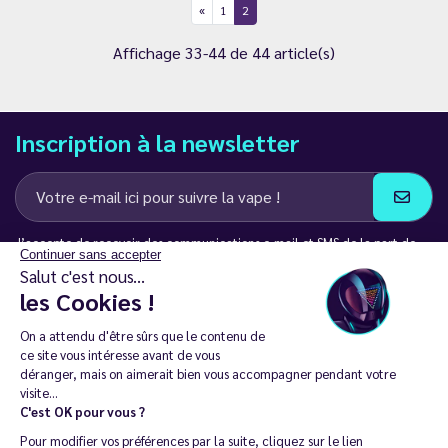
1
2
Affichage 33-44 de 44 article(s)
Inscription à la newsletter
J’accepte de recevoir des communications e-mail et SMS de la part de
Continuer sans accepter
LD Groupe
Salut c'est nous...
les Cookies !
Restez en contact
On a attendu d'être sûrs que le contenu de
ce site vous intéresse avant de vous
déranger, mais on aimerait bien vous accompagner pendant votre
visite...
C'est OK pour vous ?
La vente de cigarette électronique est interdite chez les moins de
Pour modifier vos préférences par la suite, cliquez sur le lien
18 ans. 🔞