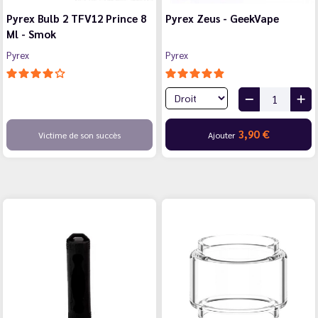
Pyrex Bulb 2 TFV12 Prince 8
Pyrex Zeus - GeekVape
Ml - Smok
Pyrex
Pyrex
3,90 €
Victime de son succès
Ajouter