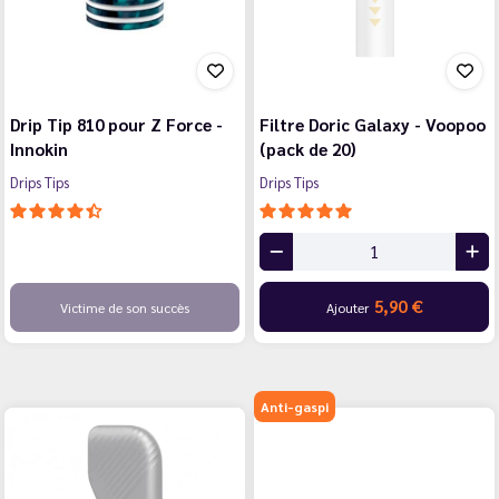
Drip Tip 810 pour Z Force -
Filtre Doric Galaxy - Voopoo
Innokin
(pack de 20)
Drips Tips
Drips Tips
5,90 €
Victime de son succès
Ajouter
Anti-gaspi