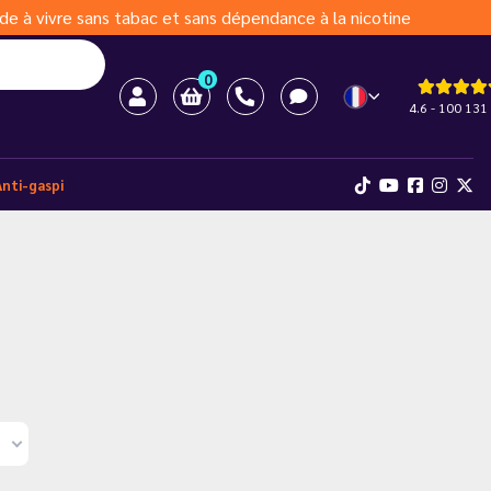
de à vivre sans tabac et sans dépendance à la nicotine
0
4.6 - 100 131 
Anti-gaspi