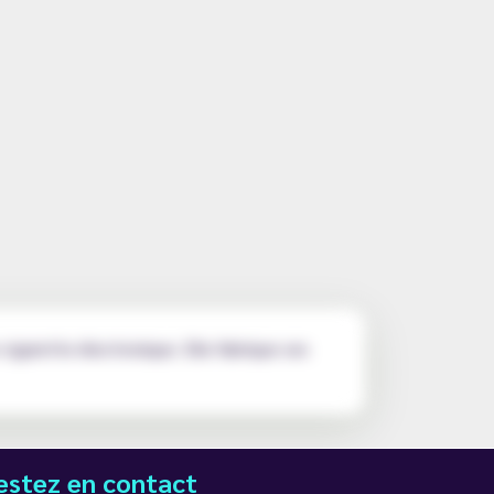
 cigarette électronique. Elle fabrique ses
estez en contact