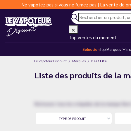
Ne vapotez pas si vous ne fumez pas | La vente de pro
Top ventes du moment
Sélection
Top Marques
E-c
Le Vapoteur Discount
Marques
Best Life
Liste des produits de la 
Retrouvez tous les e-liquides de la marque Bes
TYPE DE PRODUIT