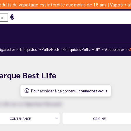
duits du vapotage est interdite aux moins de 18 ans | Vapoter ai
igarettes
E-liquides
Puffs/Pods
E-liquides Puffs
DIY
Accessoires
marque Best Life
Pour accéder à ce contenu,
connectez-vous
t Life sur Le Vapoteur-Discount
CONTENANCE
ORIGINE