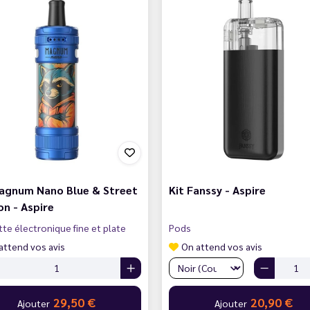
Magnum Nano Blue & Street
Kit Fanssy - Aspire
n - Aspire
tte électronique fine et plate
Pods
attend vos avis
On attend vos avis
29,50 €
20,90 €
Ajouter
Ajouter