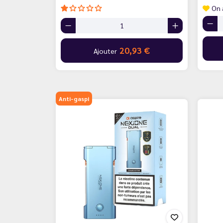
On 
20,93 €
Ajouter
Anti-gaspi