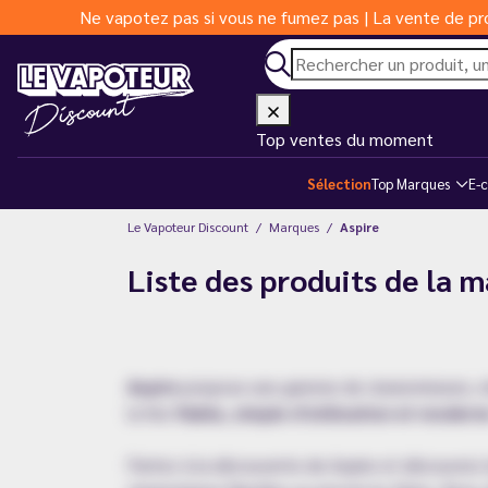
Ne vapotez pas si vous ne fumez pas | La vente de pro
Top ventes du moment
Sélection
Top Marques
E-c
Le Vapoteur Discount
Marques
Aspire
Liste des produits de la 
Aspire
propose une gamme de clearomiseurs, rés
la fois
fiable, simple d'utilisation et modern
Partez à la découverte de Aspire et découvrez 