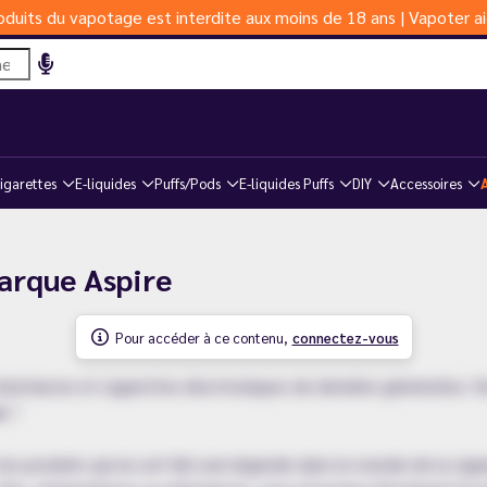
duits du vapotage est interdite aux moins de 18 ans | Vapoter ai
igarettes
E-liquides
Puffs/Pods
E-liquides Puffs
DIY
Accessoires
marque Aspire
Pour accéder à ce contenu,
connectez-vous
istances et cigarettes électroniques de dernière génération. Vo
e
?
les produits qui en ont fait une légende dans le monde de la ci