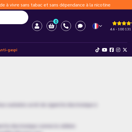
de à vivre sans tabac et sans dépendance à la nicotine
0
4.6 - 100 131 
Anti-gaspi
us souhaitez un kit de cigarette électronique à
garette électronique comme le célèbre