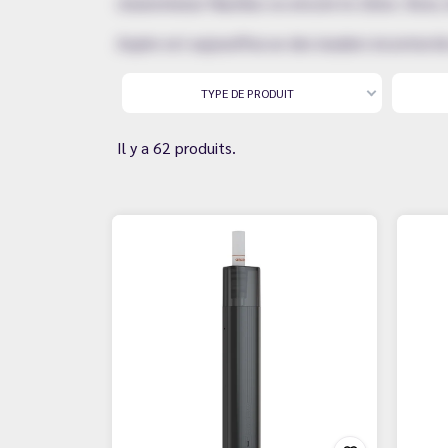
clearomiseur Nautilus ou encore le Zelos. Boxs,
Aspire est aujourd'hui un des leaders incontest
TYPE DE PRODUIT
Il y a 62 produits.