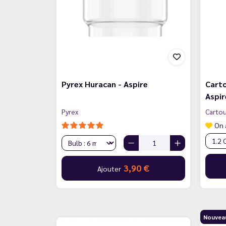
Pyrex Huracan - Aspire
Carto
Aspir
Pyrex
Cartou
On 
3,90 €
Ajouter
Nouvea