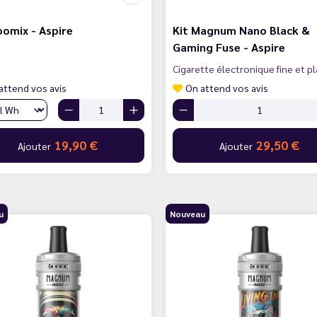
oomix - Aspire
Kit Magnum Nano Black &
Gaming Fuse - Aspire
Cigarette électronique fine et p
attend vos avis
On attend vos avis
19,90 €
29,50 €
Ajouter
Ajouter
u
Nouveau