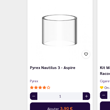
Pyrex Nautilus 3 - Aspire
Kit 
Racoo
Pyrex
Cigare
On 
3,90 €
Ajouter