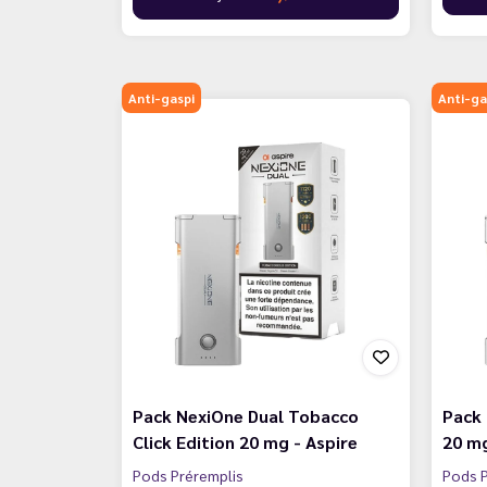
Anti-gaspi
Anti-ga
Pack NexiOne Dual Tobacco
Pack 
Click Edition 20 mg - Aspire
20 mg
Pods Préremplis
Pods P