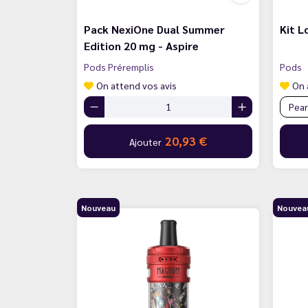
Pack NexiOne Dual Summer
Kit L
Edition 20 mg - Aspire
Pods Préremplis
Pods
On attend vos avis
On 
20,93 €
Ajouter
Nouveau
Nouvea