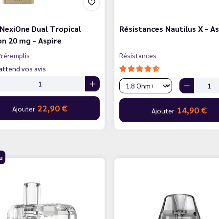
NexiOne Dual Tropical
Résistances Nautilus X - As
on 20 mg - Aspire
réremplis
Résistances
attend vos avis
22,90 €
Ajouter
14,90 €
Ajouter
u