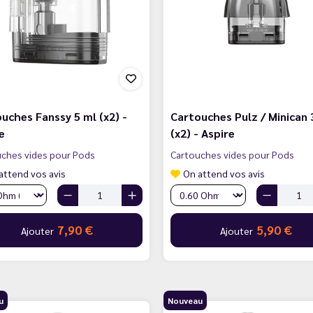
uches Fanssy 5 ml (x2) -
Cartouches Pulz / Minican 
e
(x2) - Aspire
ches vides pour Pods
Cartouches vides pour Pods
attend vos avis
On attend vos avis
7,90 €
5,90 €
Ajouter
Ajouter
u
Nouveau