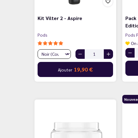
Kit Vilter 2 - Aspire
Pack 
Editi
Pods
Pods P
On 
19,90 €
Ajouter
Nouvea