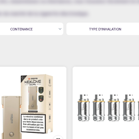
 kits, clearomiseurs ou résistances, vous trouverez forcément le 
és du marché de la cigarette électronique.
CONTENANCE
TYPE D'INHALATION