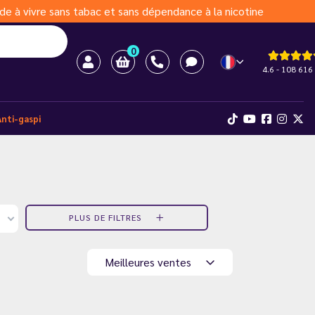
de à vivre sans tabac et sans dépendance à la nicotine
0
4.6 - 108 616 
Anti-gaspi
PLUS DE FILTRES
Meilleures ventes