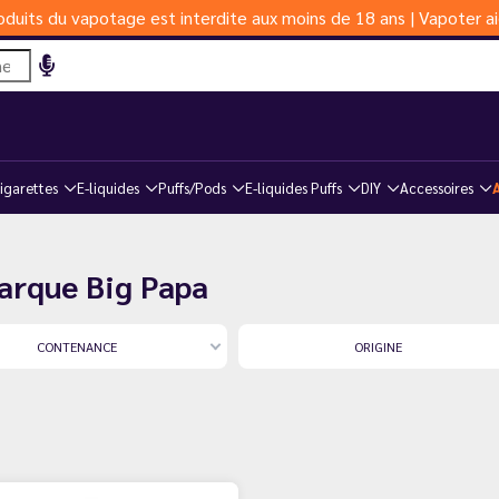
duits du vapotage est interdite aux moins de 18 ans | Vapoter ai
igarettes
E-liquides
Puffs/Pods
E-liquides Puffs
DIY
Accessoires
marque Big Papa
CONTENANCE
ORIGINE