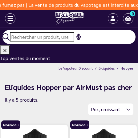
umez pas | La vente de produits du vapotage est interdite aux mo
0
Top ventes du moment
Le Vapoteur Discount
E-liquides
Hopper
Eliquides Hopper par AirMust pas cher
Il y a 5 produits.
Prix, croissant
Nouveau
Nouveau