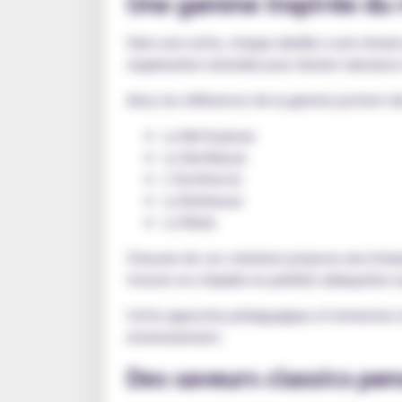
Une gamme inspirée du r
Dans une ruche, chaque abeille a une mission 
organisation naturelle pour donner naissanc
Ainsi, les références de la gamme portent
La Nettoyeuse
La Ventileuse
L’Architecte
La Butineuse
La Reine
Chacune de ces créations propose une interp
trouver un e-liquide en parfaite adéquation 
Cette approche pédagogique et immersive re
environnement.
Des saveurs classics pe