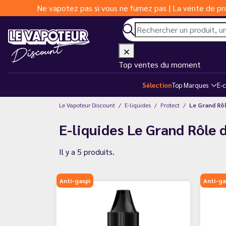
Ne vapotez pas si vous ne fumez pas | La vente de pro
Top ventes du moment
Sélection
Top Marques
E-c
Le Vapoteur Discount
E-liquides
Protect
Le Grand Rô
E-liquides Le Grand Rôle 
Il y a 5 produits.
Anti-gaspi
Anti-ga