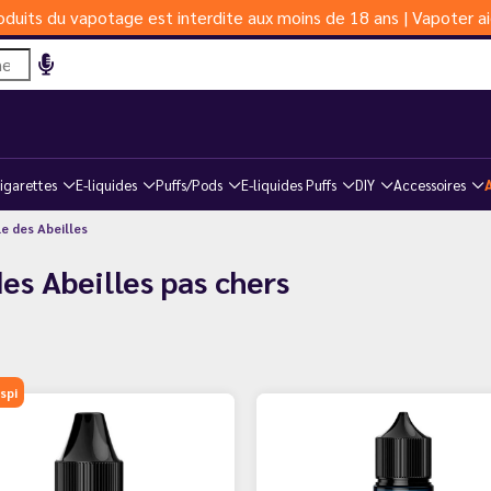
duits du vapotage est interdite aux moins de 18 ans | Vapoter ai
igarettes
E-liquides
Puffs/Pods
E-liquides Puffs
DIY
Accessoires
le des Abeilles
des Abeilles pas chers
spi