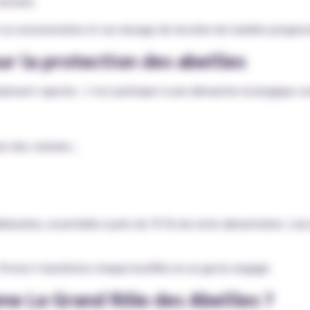
besoins.
r sa consommation et son dosage de nicotine de manière progress
 la protection des abeilles
seulement vapoter : c’est participer à une démarche écologique c
on des colonies ;
ollinisation, essentielle à près de 70 % de notre alimentation. Le
 Protect transforme chaque bouffée en un geste engagé.
me Le Grand Rôle des Abeilles ?