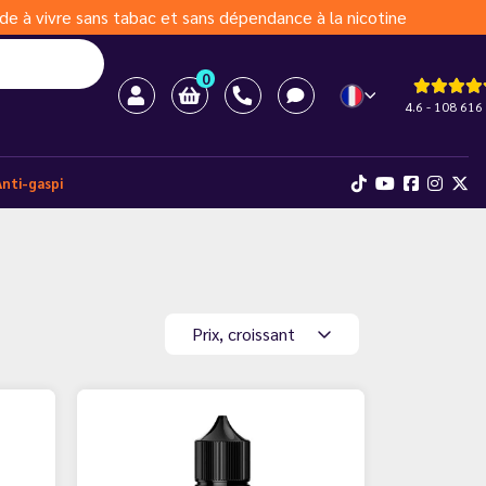
de à vivre sans tabac et sans dépendance à la nicotine
0
4.6 - 108 616 
Anti-gaspi
Prix, croissant