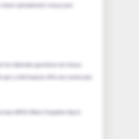
e classic spécialement conçus pour
ant les habitudes gustatives de chacun.
s que La Nettoyeuse offre une version plus
’une base MPGV (Mono Propylène Glycol