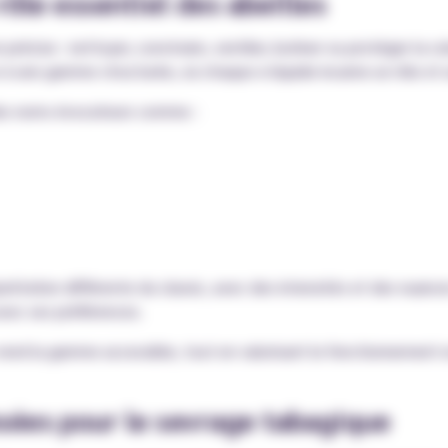
ôle essentiel des abeilles
précise : nettoyer, construire, ventiler, butiner ou protéger la co
e à une gamme structurée, où chaque e-liquide incarne un rôle et
 des noms évocateurs comme :
rétation différente du classic, avec des intensités et des nuan
avec ses préférences.
nd la gamme accessible, tout en valorisant le fonctionnement es
nsées pour le sevrage tabagique