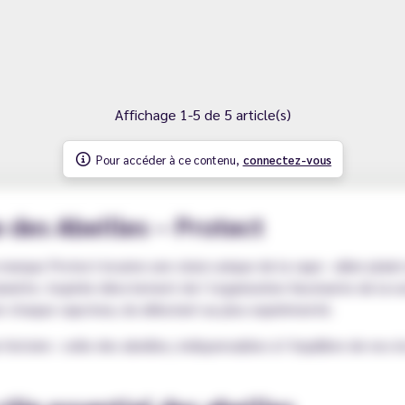
Affichage 1-5 de 5 article(s)
Pour accéder à ce contenu,
connectez-vous
 des Abeilles – Protect
arque Protect incarne une vision unique de la vape : allier pla
nète. Inspirée directement de l’organisation fascinante de la ru
r chaque vapoteur, du débutant au plus expérimenté.
histoire : celle des abeilles, indispensables à l’équilibre de nos