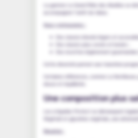
La gamme Le Grand Rôle des Abeilles se disti
accompagner l’arrêt du tabac.
Vous y retrouverez :
Des classics blonds légers et accessibl
Des classics plus corsés et boisés ;
Des recettes légèrement gourmandes a
Cette diversité permet une transition progre
Certaines références, comme La Ventileuse, 
douce et équilibrée.
Une composition plus sa
Les e-liquides Protect se démarquent égale
Végétal) et glycérine végétale, une alternati
Résultat :