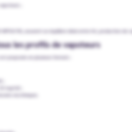
vapoteurs ;
MPGV/VG, assurent un équilibre idéal entre hit, production de 
us les profils de vapoteurs
est proposée en plusieurs formats :
) ;
 20 mg/ml) ;
esoins nicotiniques.