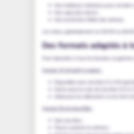
Une meilleure tolérance pour certains 
Une vape plus douce ;
Une restitution fidèle des arômes.
Les ratios, généralement en 50/50 ou 40/60 
Des formats adaptés à to
Pour répondre à tous les besoins, la gamme 
Format 10 ml (prêt à vaper) :
Disponible avec nicotine (3 à 18 mg/ml
Existe aussi en sels de nicotine (10 et
Idéal pour les débutants ou les forts b
Format 50 ml (shortfill) :
Sans nicotine ;
Flacon surdosé en arômes ;