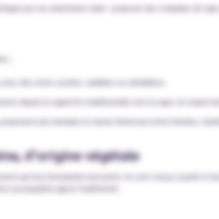
ngue par son orientation claire : proposer des e-liquides de typ
es ;
vec des notes sucrées, vanillées ou céréalières.
ssive depuis la cigarette traditionnelle vers la vape, en respect
proposent par exemple un classic blond aux notes boisées, tandi
ine, d’origine végétale
ment par leur formulation innovante. Ils sont conçus à partir d
ve au propylène glycol traditionnel.