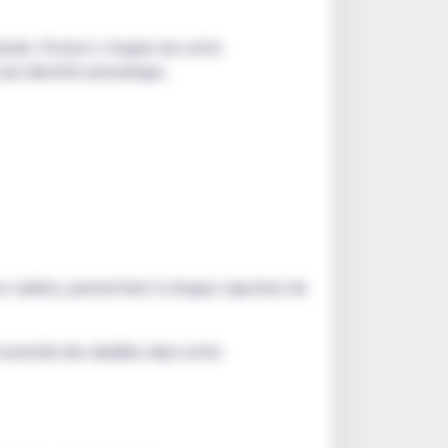
lonie. Protect s’inspire de cette
 une identité aromatique.
ces variées, permettant à chaque vapoteur de
sentiel des abeilles dans notre