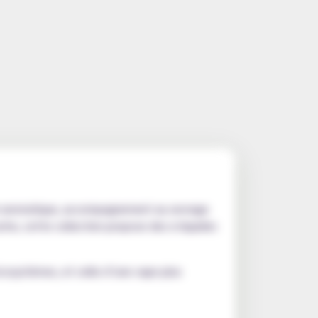
isir aromatique, accompagnement au sevrage
che, cette collection propose des e-liquides
 écosystèmes, et celle d’une vape plus