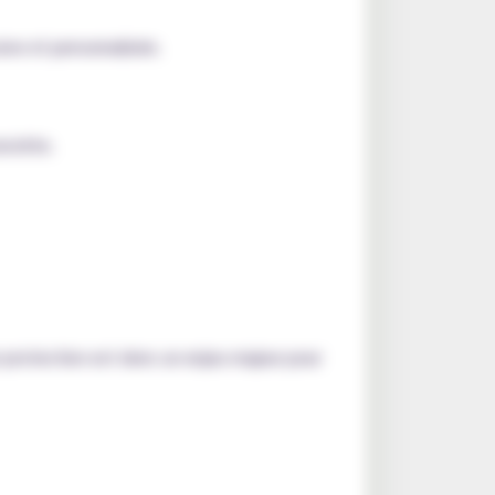
ive et personnalisée.
oncrète.
ur protection est donc un enjeu majeur pour