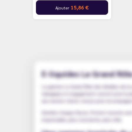
15,86 €
Ajouter
E-liquides Le Grand Rôle
La gamme Le Grand Rôle des Abeilles de la m
tabagique et engagement concret pour la pla
aux saveurs classic conçus pour accompagne
Derrière chaque flacon, Protect raconte une 
responsable, plus consciente, plus utile.