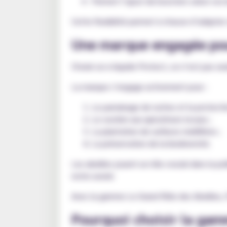
Permet l’ajout de boosters selon vos 
Cette flexibilité permet à chacun d’adapte
Une marque engagée pour
Choisir un e-liquide Protect, ce n’est pas 
La marque s’engage activement pour :
Le parrainage de ruches et la protecti
Le soutien aux apiculteurs locaux ;
La plantation de surfaces mellifères ;
La préservation de la biodiversité.
Les abeilles jouent un rôle crucial dans la p
notre avenir.
Avec la gamme Le Grand Rôle des Abeilles,
Pourquoi choisir la gam