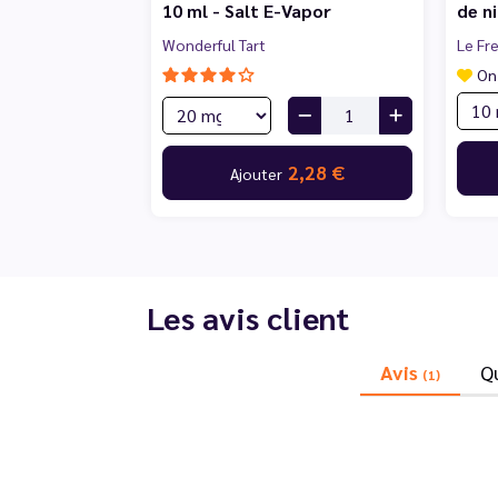
10 ml - Salt E-Vapor
de n
Wonderful Tart
Le Fr
On
2,28 €
Ajouter
Les avis client
Avis
Q
(1)