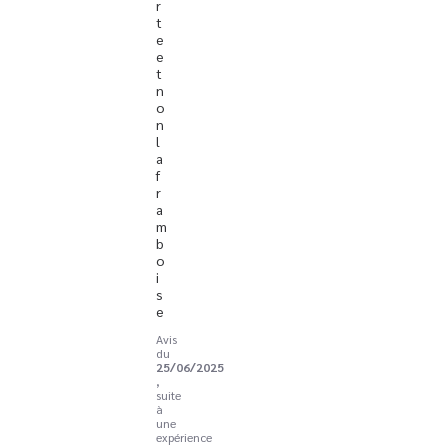
r
t
e 
e
t 
n
o
n 
l
a 
f
r
a
m
b
o
i
s
e
Avis
du
25/06/2025
,
suite
à
une
expérience