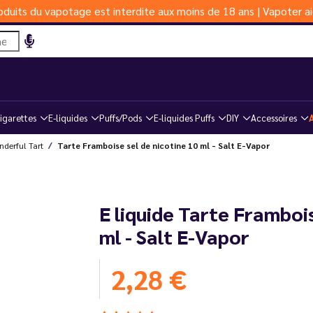
duits du vapotage est interdite aux moins de 18 ans | Vapoter ai
igarettes
E-liquides
Puffs/Pods
E-liquides Puffs
DIY
Accessoires
derful Tart
Tarte Framboise sel de nicotine 10 ml - Salt E-Vapor
E liquide Tarte Frambois
ml - Salt E-Vapor
2,28 €