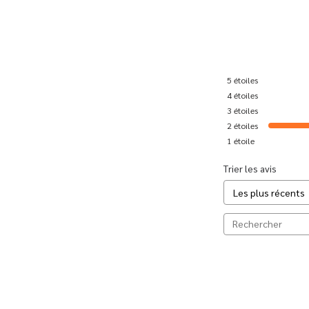
5
étoiles
4
étoiles
3
étoiles
2
étoiles
1
étoile
Trier les avis