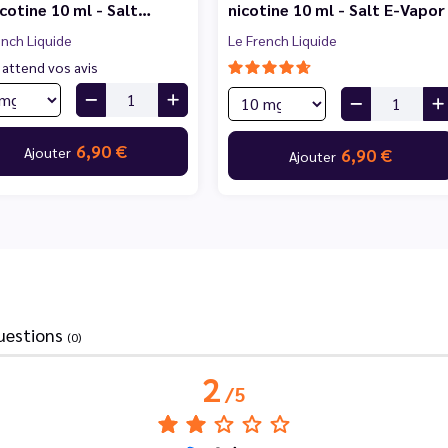
icotine 10 ml - Salt…
nicotine 10 ml - Salt E-Vapor
ench Liquide
Le French Liquide
 attend vos avis
6,90 €
Ajouter
6,90 €
Ajouter
uestions
(0)
2
/
5