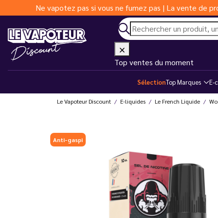
Ne vapotez pas si vous ne fumez pas | La vente de pro
Top ventes du moment
Sélection
Top Marques
E-c
Le Vapoteur Discount
E-liquides
Le French Liquide
Won
Anti-gaspi