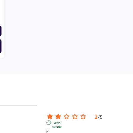
2
/
5
Avis
vérifié
P