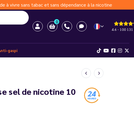
de à vivre sans tabac et sans dépendance à la nicotine
0
4.6 - 100 131 
Anti-gaspi
e sel de nicotine 10