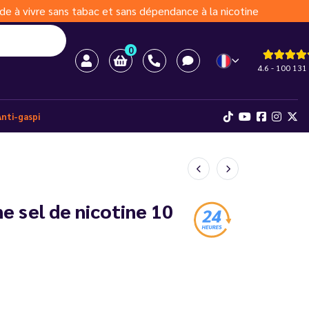
de à vivre sans tabac et sans dépendance à la nicotine
0
4.6 - 100 131 
Anti-gaspi
e sel de nicotine 10