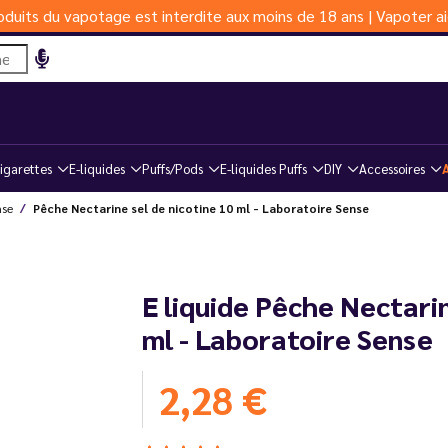
duits du vapotage est interdite aux moins de 18 ans | Vapoter ai
igarettes
E-liquides
Puffs/Pods
E-liquides Puffs
DIY
Accessoires
nse
Pêche Nectarine sel de nicotine 10 ml - Laboratoire Sense
E liquide Pêche Nectarin
ml - Laboratoire Sense
2,28 €