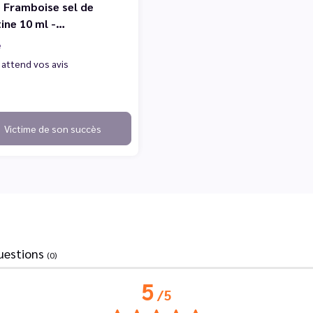
 Framboise sel de
tine 10 ml -…
e
 attend vos avis
Victime de son succès
uestions
(0)
5
/
5