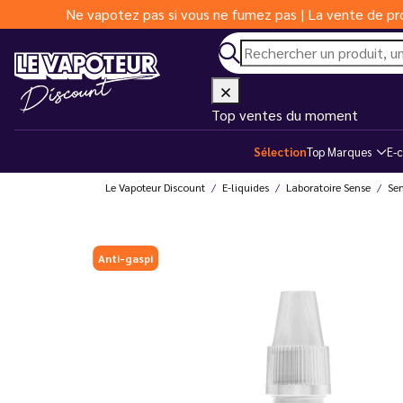
Ne vapotez pas si vous ne fumez pas | La vente de pro
Top ventes du moment
Sélection
Top Marques
E-c
Le Vapoteur Discount
E-liquides
Laboratoire Sense
Se
Anti-gaspi