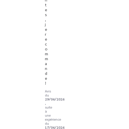
t
e
s
, 
j
e 
r
e
c
o
m
m
a
n
d
e 
!
Avis
du
29/06/2026
,
suite
à
une
expérience
du
17/06/2026