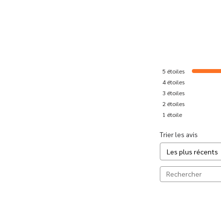
5
étoiles
4
étoiles
3
étoiles
2
étoiles
1
étoile
Trier les avis