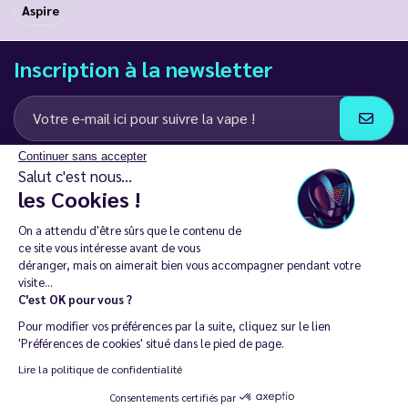
Aspire
Inscription à la newsletter
Continuer sans accepter
J’accepte de recevoir des communications e-mail et SMS de la part de
Salut c'est nous...
LD Groupe
les Cookies !
Restez en contact
On a attendu d'être sûrs que le contenu de
ce site vous intéresse avant de vous
déranger, mais on aimerait bien vous accompagner pendant votre
visite...
C'est OK pour vous ?
La vente de cigarette électronique est interdite chez les moins de
Pour modifier vos préférences par la suite, cliquez sur le lien
18 ans. 🔞
'Préférences de cookies' situé dans le pied de page.
Copyright © 2014 - 2026 Le Vapoteur Discount - Tous droits
Lire la politique de confidentialité
réservés.
Consentements certifiés par