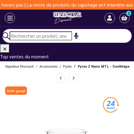
z pas | La vente de produits du vapotage est interdite aux moins
0
Top ventes du moment
Le Vapoteur Discount
Accessoires
Pyrex
Pyrex Z Nano MTL - GeekVape
Anti-gaspi