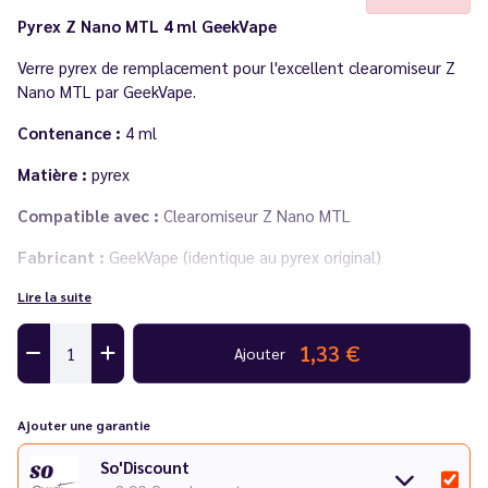
Pyrex Z Nano MTL 4 ml GeekVape
Verre pyrex de remplacement pour l'excellent clearomiseur Z
Nano MTL par GeekVape.
Contenance :
4 ml
Matière :
pyrex
Compatible avec :
Clearomiseur Z Nano MTL
Fabricant :
GeekVape (identique au pyrex original)
Lire la suite
Pyrex vendu seul à l'unité
1,33 €
Ajouter
Ajouter une garantie
So'Discount