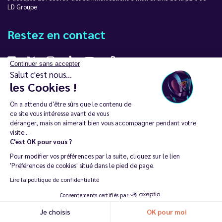
LD Groupe
Restez en contact
Continuer sans accepter
Salut c'est nous...
les Cookies !
La vente de cigarette électronique est interdite chez les moins de
18 ans. 🔞
On a attendu d'être sûrs que le contenu de
ce site vous intéresse avant de vous
Copyright © 2014 - 2026 Le Vapoteur Discount - Tous droits
déranger, mais on aimerait bien vous accompagner pendant votre
réservés.
visite...
C'est OK pour vous ?
Vapoter aide à vivre sans tabac et sans dépendance à la nicotine. |
Ne vapotez pas si vous ne fumez pas.
Pour modifier vos préférences par la suite, cliquez sur le lien
'Préférences de cookies' situé dans le pied de page.
Lire la politique de confidentialité
Consentements certifiés par
Je choisis
OK pour moi