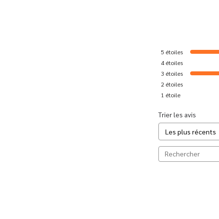
5
étoiles
4
étoiles
3
étoiles
2
étoiles
1
étoile
Trier les avis