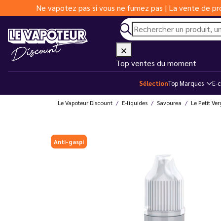
Ne vapotez pas si vous ne fumez pas | La vente de pro
Top ventes du moment
Sélection
Top Marques
E-c
Le Vapoteur Discount
E-liquides
Savourea
Le Petit Ver
Anti-gaspi