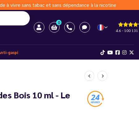
de à vivre sans tabac et sans dépendance à la nicotine
0
4.6 - 100 131 
Anti-gaspi
des Bois 10 ml - Le