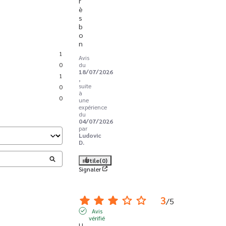
r
è
s 
b
o
n
1
Avis
0
du
18/07/2026
1
,
suite
0
à
0
une
expérience
du
04/07/2026
par
Ludovic
D.
Utile
(0)
Signaler
3
/
5
Avis
vérifié
U