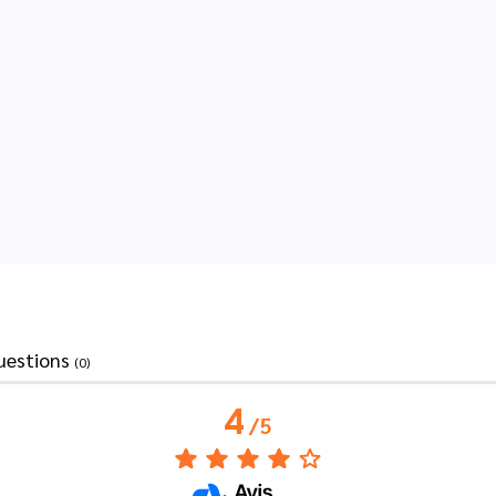
uestions
(0)
4
/
5