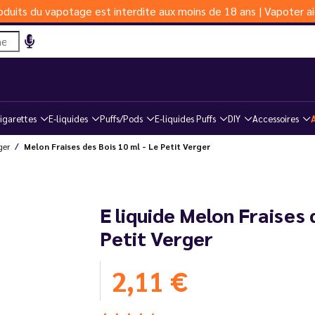
duits du vapotage est interdite aux moins de 18 ans | Vapoter ai
igarettes
E-liquides
Puffs/Pods
E-liquides Puffs
DIY
Accessoires
ger
Melon Fraises des Bois 10 ml - Le Petit Verger
E liquide Melon Fraises 
Petit Verger
2,11 €