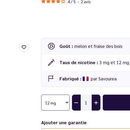
4
/
5
-
2
avis
Goût :
melon et fraise des bois
Taux de nicotine :
3 mg et 12 mg
Fabriqué :
par Savourea
Ajouter une garantie