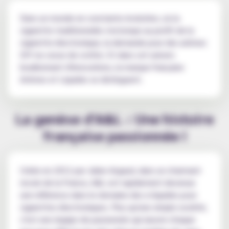
Dans un monde en constante évolution, où la
cigarette traditionnelle s'estompe au profit de la
cigarette électronique, la demande pour des arômes
DIY ne cesse de croître. Et dans cet univers
bouillonnant d'innovations, la marque française
Arômes et Liquides se distinguent.
La genèse d'A&L : Une histoire
française passionnée !
Créée en 2012 par Julien Argaud, dans un charmant
recoin de la France, A&L est rapidement devenue
une référence dans le domaine des e-liquides pour
cigarettes électroniques. Plus qu'une simple société,
c'est une équipe de passionnés qui œuvre chaque