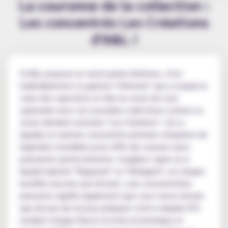
La couronne de la collection :
Les concentrés Les Créations
d'A&L !
Si A&L propose un vaste panel d'arômes, c'est
indéniablement sa gamme "Ultimate" qui a conquis le
cœur des vapoteurs et elle ne cesse de vous
suprendre avec ces nouvelles collections comme sa
toute dernière nommée "Les Créations". Ces e-
liquides et arômes concentrés premium s'inspirent de
légendes mondiales pour offrir des saveurs aussi
puissantes qu'envoûtantes. Imaginez vaper un e-
liquide baptisé "Ragnarok" ou "Shinigami", où chaque
bouffée raconte une histoire. Leur concentration
puissante signifie également que vous n'avez besoin
que de peu de ml pour préparer votre e-liquide DIY,
rendant chaque flacon à la fois économique et