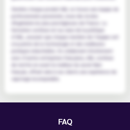
Derrière chaque produit A&L se trouve une équipe de
professionnels passionnés, issue des écoles
d'ingénierie les plus prestigieuses de France. La
formation continue est au cœur de la politique
d’A&L, assurant que chaque membre de l’équipe soit
à la pointe de la technologie et des meilleures
pratiques industrielles. En collaborant étroitement
avec d’autres entreprises françaises, A&L continue
de mettre en avant le meilleur du savoir-faire
français, offrant ainsi à ses clients une expérience de
vapotage incomparable.
FAQ