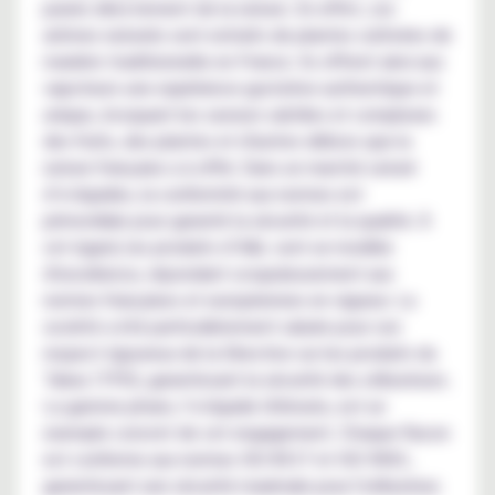
puisés directement de la nature. En effet, ces
arômes naturels sont extraits de plantes cultivées de
manière traditionnelle en France. Ils offrent ainsi aux
vapoteurs une expérience gustative authentique et
unique, évoquant les saveurs subtiles et complexes
des fruits, des plantes et d'autres délices que la
nature française a à offrir. Dans un marché saturé
d’e-liquides, la conformité aux normes est
primordiale pour garantir la sécurité et la qualité. À
cet égard, les produits d’A&L sont un modèle
d'excellence, répondant scrupuleusement aux
normes françaises et européennes en vigueur. La
société a été particulièrement saluée pour son
respect rigoureux de la Directive sur les produits du
Tabac (TPD), garantissant la sécurité des utilisateurs.
La gamme phare, l’e-liquide Ultimate, est un
exemple concret de cet engagement. Chaque flacon
est conforme aux normes ISO 8317 et ISO 9001,
garantissant une sécurité maximale pour l'utilisateur.