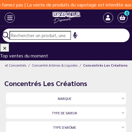
La vente de produits du vapotage est interdite aux moins de 18 a
0
Top ventes du moment
es et Concentrés
Concentré Arômes & Liquides
Concentrés Les Créations
Concentrés Les Créations
MARQUE
TYPE DE SAVEUR
TYPE D'ARÔME