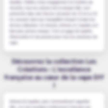
durable. Fidèles à leur engagement en matière de
sécurité, tous les arômes de la marque A&L sont
présentés dans des flacons sécurisés de 10 ml ou 30
ml, assurant ainsi une tranquillité d'esprit totale lors
de leur utilisation. En résumé, Arômes et Liquides est
bien plus qu'une marque. C'est un gage de qualité,
d'innovation et de passion pour tous les amateurs de
vape.
Découvrez la collection Les
Créations : L'excellence
française au cœur de la vape DIY
!
Arômes & Liquides, plus communément appelée
A&L, est une enseigne entièrement française qui