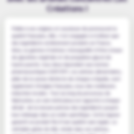
Créations !
Fidèle à ses origines et soucieuse de promouvoir la
qualité française, A&L s’est engagée à n'utiliser que
des ingrédients entièrement produits en France.
Ainsi, sa gamme d’arômes s'enorgueillit d’être à base
de glycérine végétale et de propylène glycol de
haute pureté, tous deux répondant aux normes
pharmaceutiques (USP/EP). Les arômes alimentaires,
pilier de la saveur distincte de chaque e-liquide, sont
également d'origine française, issus des meilleures
industries locales. Tout au long du processus de
fabrication, un soin méticuleux est apporté à chaque
détail : de la mesure précise des ingrédients jusqu'à
leur mélange dans un ordre spécifique. Cette rigueur
garantit un produit fini d’une qualité sans égale. Le
véritable génie de A&L réside dans ses arômes,