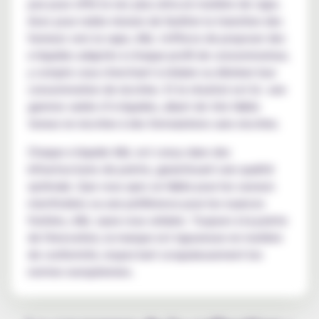
jour pour offrir le nec plus ultra en matière de vape.
Avec pour noble mission de faciliter la transition des
fumeurs vers la vape, A&L s'efforce de proposer des
e-liquides adaptés à chaque profil de consommateur,
y compris ceux cherchant à réduire ou éliminer leur
consommation de nicotine. Et le résultat est là : une
gamme variée d’e-liquides, allant de très faible
teneur en nicotine à des formulations sans nicotine.
Chaque e-liquide A&L est conçu dans des
infrastructures de pointe, garantissant une qualité
optimale. Que vous ayez un faible pour les saveurs
mentholées ou une préférence pour les nuances
fruitées, A&L saura vous séduire. Toujours à la pointe
de l'innovation, la marque est rigoureuse en matière
de conformité, respectant scrupuleusement les
normes européennes.