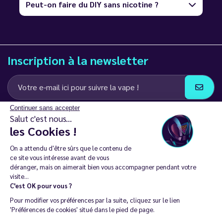
Peut-on faire du DIY sans nicotine ?
Inscription à la newsletter
Continuer sans accepter
J’accepte de recevoir des communications e-mail et SMS de la part de
Salut c'est nous...
LD Groupe
les Cookies !
Restez en contact
On a attendu d'être sûrs que le contenu de
ce site vous intéresse avant de vous
déranger, mais on aimerait bien vous accompagner pendant votre
visite...
C'est OK pour vous ?
La vente de cigarette électronique est interdite chez les moins de
Pour modifier vos préférences par la suite, cliquez sur le lien
18 ans. 🔞
'Préférences de cookies' situé dans le pied de page.
Copyright © 2014 - 2026 Le Vapoteur Discount - Tous droits