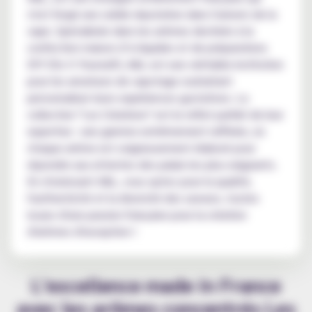
s'est forgé une solide réputation dans l'univers de la
vape. Spécialisée dans les arômes destinés à la
confection maison d’e-liquides et de préparations
DIY (Do It Yourself), A&L est une véritable institution
pour les amateurs de vapotage souhaitant
personnaliser leurs expériences gustatives. La
collection "Les Créations" est le reflet parfait de leur
expertise : une gamme extrêmement raffinée, où
chaque arôme est soigneusement élaboré pour
répondre aux attentes des palais les plus exigeants.
En choisissant A&L, vous optez pour la qualité,
l'authenticité et la diversité des saveurs, toutes
issues d'une passion française pour la création
d'arômes d'exception !
L'excellence made in France
avec les arômes concentrés Les