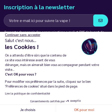
Inscription à la newsletter
J’accepte de recevoir des communications e-mail et SMS de la part de
Continuer sans accepter
LD Groupe
Salut c'est nous...
les Cookies !
Restez en contact
On a attendu d'être sûrs que le contenu de
ce site vous intéresse avant de vous
déranger, mais on aimerait bien vous accompagner pendant votre
visite...
C'est OK pour vous ?
La vente de cigarette électronique est interdite chez les moins de
Pour modifier vos préférences par la suite, cliquez sur le lien
18 ans. 🔞
'Préférences de cookies' situé dans le pied de page.
Copyright © 2014 - 2026 Le Vapoteur Discount - Tous droits
Lire la politique de confidentialité
réservés.
Consentements certifiés par
Vapoter aide à vivre sans tabac et sans dépendance à la nicotine. |
Je choisis
OK pour moi
Ne vapotez pas si vous ne fumez pas.