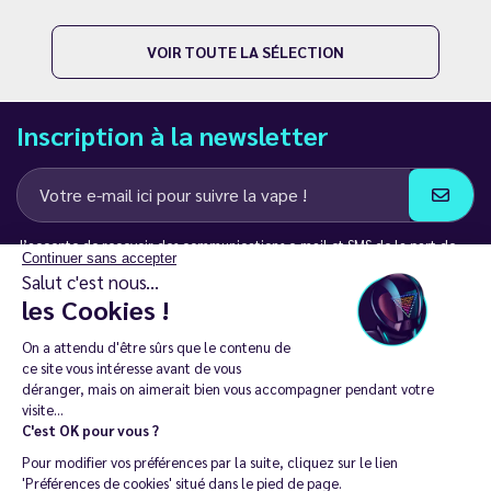
VOIR TOUTE LA SÉLECTION
Inscription à la newsletter
J’accepte de recevoir des communications e-mail et SMS de la part de
Continuer sans accepter
LD Groupe
Salut c'est nous...
les Cookies !
Restez en contact
On a attendu d'être sûrs que le contenu de
ce site vous intéresse avant de vous
déranger, mais on aimerait bien vous accompagner pendant votre
visite...
C'est OK pour vous ?
La vente de cigarette électronique est interdite chez les moins de
Pour modifier vos préférences par la suite, cliquez sur le lien
18 ans. 🔞
'Préférences de cookies' situé dans le pied de page.