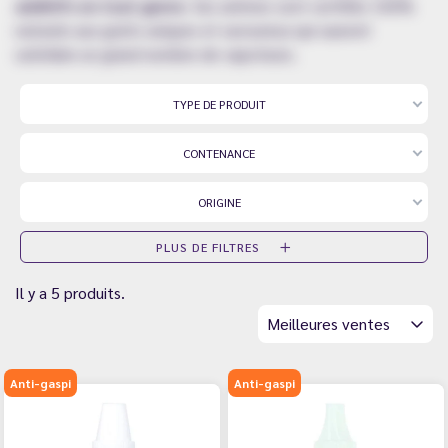
additifs en tout genre
. Ses arômes sont certifiés 100%
naturels aux goûts uniques et savoureux qui sauront
satisfaire un grand nombre de vapoteurs.
TYPE DE PRODUIT
CONTENANCE
ORIGINE
PLUS DE FILTRES
Il y a 5 produits.
Meilleures ventes
Anti-gaspi
Anti-gaspi