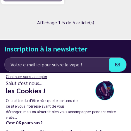
Affichage 1-5 de 5 article(s)
Inscription à la newsletter
Continuer sans accepter
J’accepte de recevoir des communications e-mail et SMS de la part de
Salut c'est nous...
LD Groupe
les Cookies !
Restez en contact
On a attendu d'être sûrs que le contenu de
ce site vous intéresse avant de vous
déranger, mais on aimerait bien vous accompagner pendant votre
visite...
C'est OK pour vous ?
La vente de cigarette électronique est interdite chez les moins de