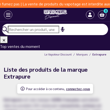
umez pas | La vente de produits du vapotage est interdite aux mo
0
Top ventes du moment
Le Vapoteur Discount
Marques
Extrapure
Liste des produits de la marque
Extrapure
Pour accéder à ce contenu,
connectez-vous
Extrapure
est une marque
100% française
spécialisée
dans les produits DIY, réunissant
concentrés, arômes et