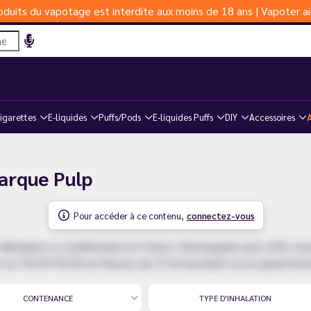
duits du vapotage est interdite aux moins de 18 ans | Vapoter ai
igarettes
E-liquides
Puffs/Pods
E-liquides Puffs
DIY
Accessoires
marque Pulp
Pour accéder à ce contenu,
connectez-vous
riquée et conditionnée en France. Développée pour offrir toute
 en 70/30 PG/VG en flacons de 10 ml nicotinés ou en grand form
CONTENANCE
TYPE D'INHALATION