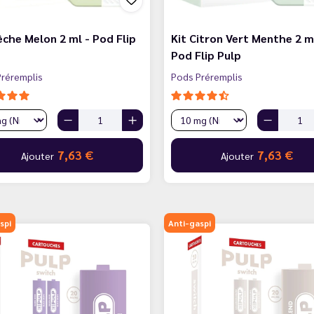
êche Melon 2 ml - Pod Flip
Kit Citron Vert Menthe 2 m
Pod Flip Pulp
réremplis
Pods Préremplis
7,63 €
7,63 €
Ajouter
Ajouter
spi
Anti-gaspi