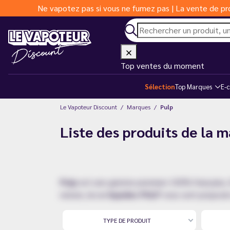
Ne vapotez pas si vous ne fumez pas | La vente de pro
Top ventes du moment
Sélection
Top Marques
E-c
Le Vapoteur Discount
Marques
Pulp
Liste des produits de la 
Pulp
est une gamme premium 100% française, fab
nature, les
e-liquides PULP
vous sont proposés
TYPE DE PRODUIT