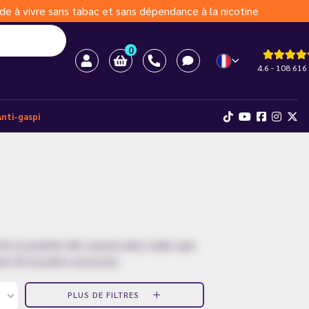
de à vivre sans tabac et sans dépendance à la nicotine
0
4.6 - 108 616 
Anti-gaspi
s la journée des saveurs plus vraies que
at 50 ml prêts à booster.
PLUS DE FILTRES