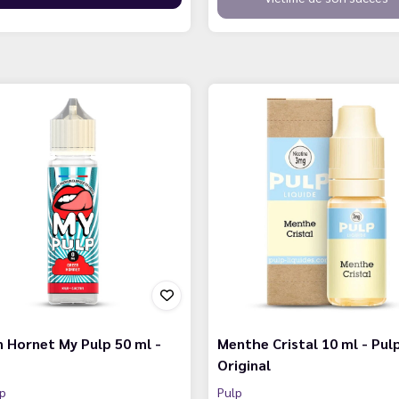
 Hornet My Pulp 50 ml -
Menthe Cristal 10 ml - Pul
Original
lp
Pulp