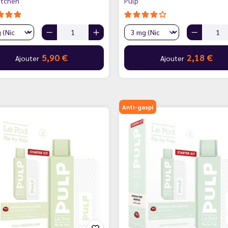
itchen
Pulp
5,90 €
2,18 €
Ajouter
Ajouter
Anti-gaspi