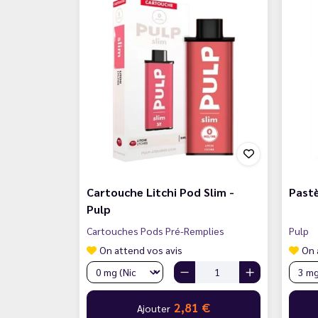
Cartouche Litchi Pod Slim -
Pastè
Pulp
Cartouches Pods Pré-Remplies
Pulp
On attend vos avis
On 
2,81 €
Ajouter