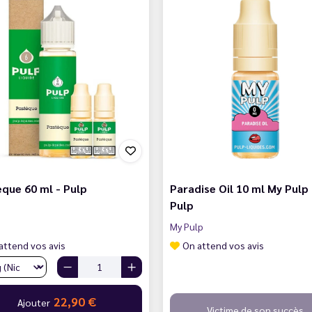
que 60 ml - Pulp
Paradise Oil 10 ml My Pulp 
Pulp
My Pulp
attend vos avis
On attend vos avis
22,90 €
Ajouter
Victime de son succès