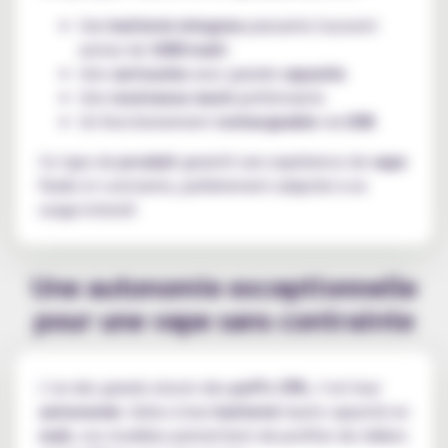
Une
batterie integree
puissante (souvent
autour de
1000 mah
)
Une
cartouche
avec grande
capacite
Une
resistance mesh
performante
Un fonctionnement
rechargeable
via
USB
Ce type de
produit
garantit une expérience de
vape
fluide et constante, parfaitement adaptée à un
usage intensif.
Une autonomie exceptionnelle
pour une vape sans contrainte
L’un des grands atouts des
puffs 37K
, c’est leur
autonomie
. Grâce à leur
batterie
haute capacité en
mah
, ces modèles permettent de profiter de milliers