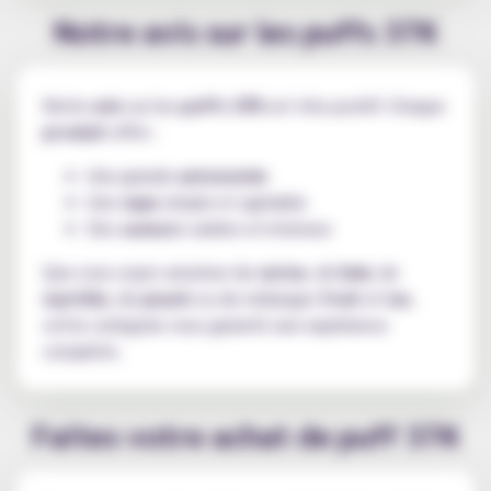
Notre avis sur les puffs 37K
Notre
avis
sur les
puffs 37K
est très positif. Chaque
produit
offre :
Une grande
autonomie
Une
vape
simple et agréable
Des
saveurs
variées et intenses
Que vous soyez amateur de
cerise
, de
kiwi
, de
myrtille
, de
peach
ou de mélanges
fruit
et
ice
,
cette catégorie vous garantit une expérience
complète.
Faites votre achat de puff 37K