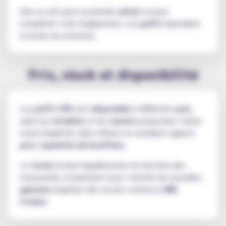
Que ce soit pour un premier
achat
ou pour
compléter votre équipement, ces
puffs
répondent
à toutes les attentes.
Prix, stock et disponibilité
Les
puffs 37K
sont
disponible
à différents
prix
,
selon les
modeles
et les
saveurs
proposées. Grâce
à leur longévité, elles offrent un excellent rapport
prix / quantite de bouffees
.
Le
stock
évolue régulièrement en fonction des
nouveautés, notamment avec l’arrivée de nouvelles
gammes
inspirées des succès comme la
JNR
Cruiser
.