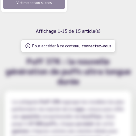
Victime de son succès
Affichage 1-15 de 15 article(s)
Pour accéder à ce contenu,
connectez-vous
Puff 37K : la nouvelle
génération de puffs ultra longue
durée
La catégorie
Puff 37K
regroupe les modèles les plus
performants du marché de la
vape
, conçus pour offrir
une
quantite
exceptionnelle de
bouffees
. Avec
jusqu’à
37 000 puffs
, chaque
produit
de cette
gamme
s’impose comme une solution idéale pour