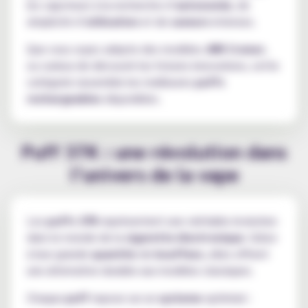
les vapoteurs à la recherche d’
autonomie
, de
simplicité d’
utilisation
et de
saveurs
intenses.
Que vous soyez adepte des modèles
JNR Cruiser
,
ou curieux de découvrir les futures innovations, cette
catégorie rassemble les meilleures
puffs
rechargeables
disponibles.
Puff 37K : une révolution dans
l’univers de la vape
Les
puffs 37K
représentent une véritable évolution
dans le monde de la
cigarette électronique
. Grâce
à leur grande
quantite
de
bouffees
, elles offrent
une alternative durable aux modèles classiques.
Chaque
puff
repose sur un
systeme
optimisé :