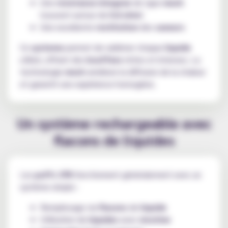
Une
resistance integree
de type
mesh
(souvent autour de
0.6 ohm
)
Une excellente
restitution
des
saveurs
Ce
systeme
permet de sublimer chaque
liquide
utilisé, offrant des
bouffees
riches et intenses. La
technologie
mesh
améliore la diffusion de la chaleur
et garantit une expérience homogène.
Un système rechargeable avec
flacons de liquides
Les
puffs 37K
fonctionnent généralement avec un
système simple :
Remplissage via
flacons
de
liquide
Utilisation de
liquides
avec
nicotine