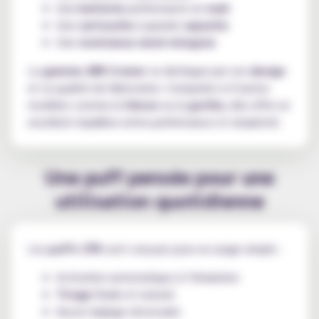
Une
batterie
performante en
mah
Une
cartouche
à grande
capacite
Une
resistance mesh integree
La
gamme JNR Cruiser
se distingue par son
design
et sa qualité de fabrication. Comparée à d’autres
modèles comme la
falcon
ou la
gorilla
, elle offre un
excellent équilibre entre performance et simplicité.
Une puff pensée pour une
utilisation quotidienne
Les
puffs 37K
sont conçues pour un usage simple :
Activation automatique à l’inhalation
Tirage
fluide et naturel
Aucun réglage nécessaire