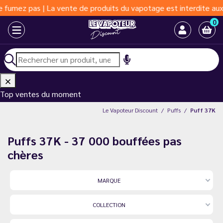
ente de produits du vapotage est interdite aux moins de 18 ans 
0
Top ventes du moment
Le Vapoteur Discount
Puffs
Puff 37K
Puffs 37K - 37 000 bouffées pas
chères
MARQUE
COLLECTION