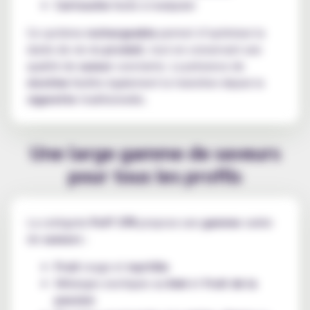
Cartouche
facile à manipuler
Ce système
rechargeable
permet d’optimiser la
durée de vie du
produit
, tout en conservant une
qualité de
saveur
constante. La présence de
nicotine
facilite également la transition depuis la
cigarette
traditionnelle.
Une large gamme de saveurs
pour tous les profils
La catégorie
Puff 37K
propose une
gamme
variée
de
saveurs
:
Fruit
rouge et
myrtille
Mélanges exotiques au
kiwi
et
fruit de la
passion