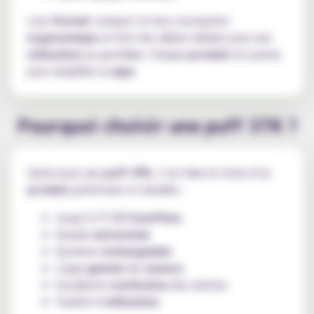
Leur
format
compact et leur conception
ergonomique
en font des alliées idéales pour une
utilisation
au quotidien. Chaque
produit
est pensé
pour simplifier la
vape
.
Pourquoi choisir une puff 37K ?
Opter pour une
puff 37K
, c’est faire le choix d’un
produit
performant et durable :
Jusqu’à 37 000
bouffees
Grande
autonomie
Système
rechargeable
Large
gamme
de
saveurs
Excellente
restitution
des arômes
Facilité d’
utilisation