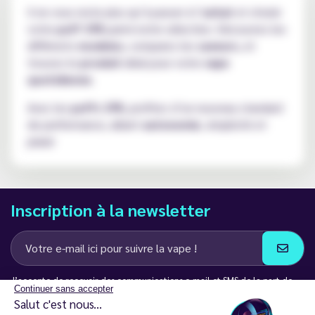
Il ne vous reste plus qu’à passer à l’
achat
et choisir
votre
puff 37K
parmi notre sélection. Découvrez les
différents
modeles
, comparez les
saveurs
, et
trouvez le
produit
idéal pour votre
vape
quotidienne
.
Avec les
puffs 37K
, profitez d’un nouveau standard
de performance, alliant
autonomie
, simplicité et
plaisir
Inscription à la newsletter
J’accepte de recevoir des communications e-mail et SMS de la part de
Continuer sans accepter
LD Groupe
Salut c'est nous...