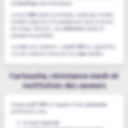
de
bouffees
sans interruption.
Le port
USB
facilite la recharge, tandis que certains
modèles disposent d’un
ecran
pour suivre le niveau
de charge. Résultat : une
utilisation
simple et
pratique au quotidien.
Les
avis
sont unanimes : la
puff 37K
est aujourd’hui
l’un des meilleurs choix pour une
vape
durable.
Cartouche, résistance mesh et
restitution des saveurs
Chaque
puff 37K
est équipée d’une
cartouche
performante avec :
Un large
reservoir