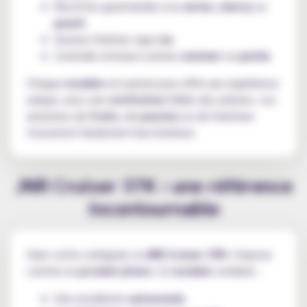
Recettes gourmandes à la
cerise
,
cherry
ou
peach
Saveurs fraîches type
ice
Cocktails estivaux comme
summer
ou
peche
Chaque
modele
est pensé pour offrir une expérience
unique, avec une
restitution
fidèle des arômes. Les
amateurs de
fruits
, de
passion
ou de fraîcheur
trouveront facilement leur bonheur.
JNR Cruiser 37K : une référence
incontournable
Dans cette catégorie, la
JNR Cruiser 37K
s’impose
comme un
produit phare
. Ce
modele
combine :
Une excellente
autonomie