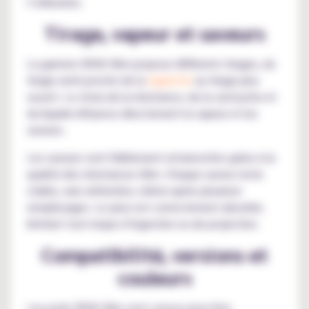
l’utilisation.
Tirage, vapeur et saveurs
La gamme OXVA Xlim propose différents tirages, du
tirage serré proche de la
cigarette
au tirage plus
ouvert. Le choix de la résistance, de la cartouche et
du liquide influence directement la vapeur et les
saveurs.
Les saveurs sont fidèlement retranscrites grâce à la
qualité des résistances Xlim. Chaque saveur reste
stable, sans altération, même après plusieurs
remplissages. Le juice est correctement absorbé,
limitant tout risque d’ingestion ou de projection.
Compatibilité, versions et
couleurs
Les pods OXVA Xlim sont conçus pour être