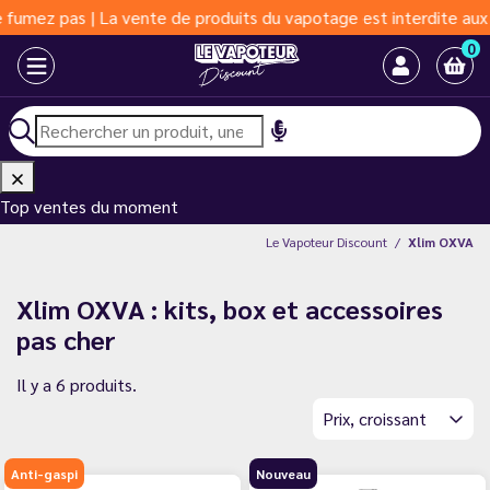
 | La vente de produits du vapotage est interdite aux moins de 1
0
Top ventes du moment
Le Vapoteur Discount
Xlim OXVA
Xlim OXVA : kits, box et accessoires
pas cher
Il y a 6 produits.
Prix, croissant
Anti-gaspi
Nouveau