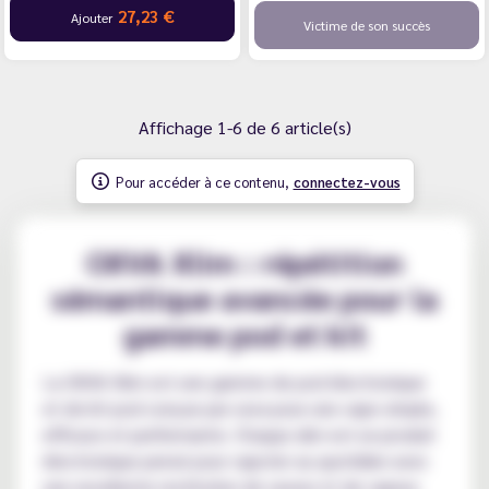
27,23 €
Ajouter
Victime de son succès
Affichage 1-6 de 6 article(s)
Pour accéder à ce contenu,
connectez-vous
OXVA Xlim : répétition
sémantique avancée pour la
gamme pod et kit
La OXVA Xlim est une gamme de pod électronique
et de kit pod conçue par oxva pour une vape simple,
efficace et performante. Chaque xlim est un produit
électronique pensé pour vapoter au quotidien avec
une excellente restitution de saveur et de vapeur.