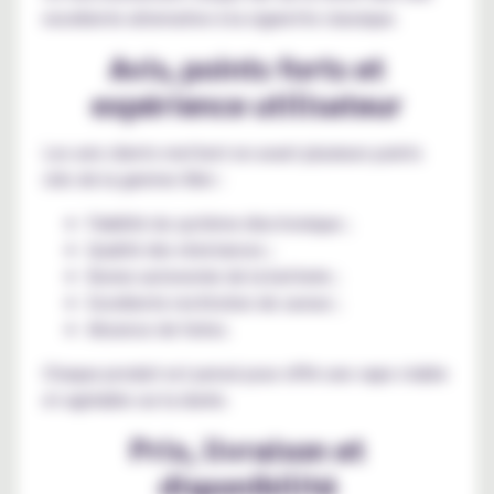
excellente alternative à la cigarette classique.
Avis, points forts et
expérience utilisateur
Les avis clients mettent en avant plusieurs points
clés de la gamme Xlim :
Fiabilité du système électronique ;
Qualité des résistances ;
Bonne autonomie de la batterie ;
Excellente restitution de saveur ;
Absence de fuites.
Chaque produit est pensé pour offrir une vape stable
et agréable sur la durée.
Prix, livraison et
disponibilité