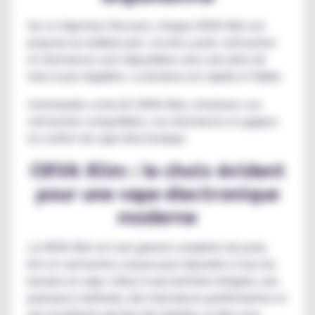
Sur Le Vapoteur Discount, chaque OXVA Xlim est
proposé au meilleur prix. Les kits, pods, cartouches
et résistances sont disponibles avec une date de
mise à jour régulière. La livraison est rapide et fiable.
Commandez votre kit OXVA Xlim, choisissez vos
cartouches compatibles, vos résistances et gagnez
en confort de vape électronique.
OXVA Xlim : le choix évident
pour une vape électronique
moderne
La OXVA Xlim est une gamme complète de pods,
kits et cartouches conçue pour répondre à tous les
besoins en vape. Grâce à une batterie intégrée, une
puissance maîtrisée, des résistances performantes et
une excellente gestion des liquides, la xlim oxva