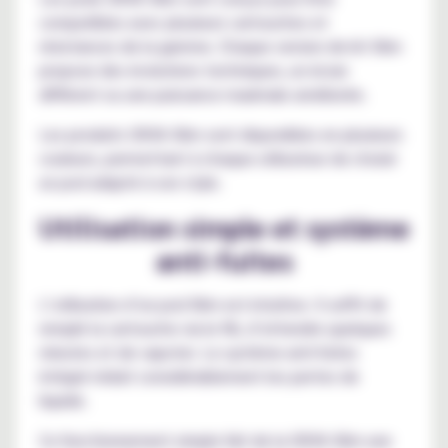
compatibles avec plusieurs cartouches et
résistances de la gamme. Chaque version de kit Xlim
propose des évolutions techniques, un écran
différent ou une puissance maximale améliorée.
Les produits OXVA Xlim sont disponibles en plusieurs
couleurs, permettant à chaque utilisateur de choisir
un pod adapté à son style.
Utilisation simple et système
anti-fuites
L’utilisation d’un pod Xlim est intuitive. Il suffit de
remplir la cartouche via le fill, d’attendre quelques
minutes et de vapoter. Le système anti-fuites
intégré réduit considérablement les pertes de
liquide.
Ce fonctionnement simple fait de la OXVA Xlim une