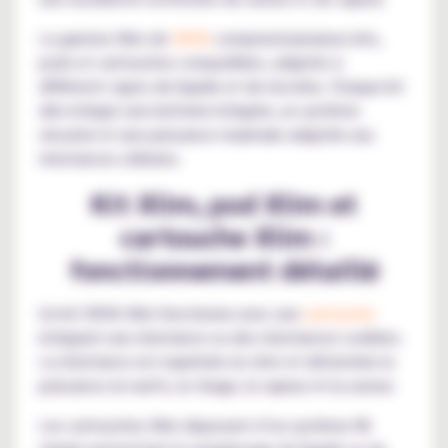
La gamme Xlim de
OXVA
comprend plusieurs kits,
pods et cartouches compatibles, adaptés à
différents types de liquide et de nicotine. Chaque kit
xlim intègre une batterie intégrée, un système
sécurisé et une puissance maximale adaptée aux
résistances utilisées.
Kit Xlim, pod Xlim et
cartouche Xlim :
fonctionnement détaillé
Un kit OXVA Xlim fonctionne avec une
cartouche
intégrant une résistance ou des résistances scellées.
La résistance est exprimée en ohm et détermine la
puissance en watts, le tirage, la vapeur et la saveur.
Les cartouches Xlim disposent d’un système fill