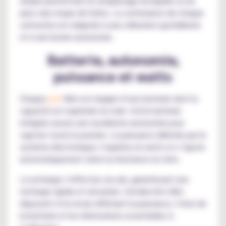
simple permettant le remplissage du liquide ou du
juice sans risque de fuites. La contenance de chaque
cartouche est adaptée à une utilisation quotidienne
et à une bonne autonomie.
Batterie, autonomie,
puissance et watts
Chaque
pod
Xlim est équipé d’une batterie dont la
capacité est exprimée en mah. Cette batterie
intégrée assure une excellente autonomie pour
vapoter toute la journée. La puissance délivrée par le
système électronique s’exprime en watts et s’ajuste
automatiquement selon la résistance en ohm.
La recharge s’effectue via usb, garantissant une
recharge rapide et sécurisée. Certains kits Xlim
disposent d’un écran affichant la puissance, l’état de
la batterie et les informations essentielles à