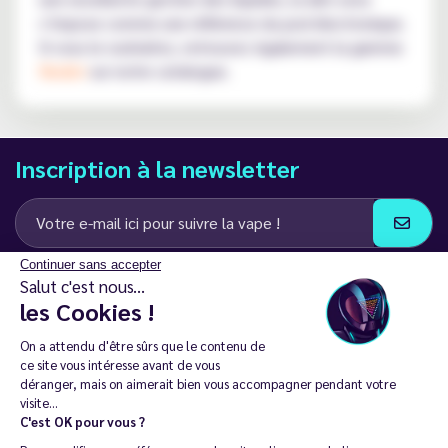
s’impose comme une référence du pod électronique.
Si vous le souhaitez, retrouvez également la gamme
Nexlim
sur notre catalogue.
Inscription à la newsletter
Continuer sans accepter
J’accepte de recevoir des communications e-mail et SMS de la part de
Salut c'est nous...
LD Groupe
les Cookies !
Restez en contact
On a attendu d'être sûrs que le contenu de
ce site vous intéresse avant de vous
déranger, mais on aimerait bien vous accompagner pendant votre
visite...
C'est OK pour vous ?
La vente de cigarette électronique est interdite chez les moins de