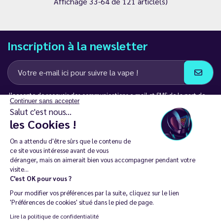
Affichage 33-64 de 121 article(s)
Inscription à la newsletter
J’accepte de recevoir des communications e-mail et SMS de la part de
Continuer sans accepter
LD Groupe
Salut c'est nous...
les Cookies !
Restez en contact
On a attendu d'être sûrs que le contenu de
ce site vous intéresse avant de vous
déranger, mais on aimerait bien vous accompagner pendant votre
visite...
C'est OK pour vous ?
La vente de cigarette électronique est interdite chez les moins de
Pour modifier vos préférences par la suite, cliquez sur le lien
18 ans. 🔞
'Préférences de cookies' situé dans le pied de page.
Copyright © 2014 - 2026 Le Vapoteur Discount - Tous droits
Lire la politique de confidentialité