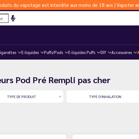
duits du vapotage est interdite aux moins de 18 ans | Vapoter ai
igarettes
E-liquides
Puffs/Pods
E-liquides Puffs
DIY
Accessoires
eurs Pod Pré Rempli pas cher
TYPE DE PRODUIT
TYPE D'INHALATION