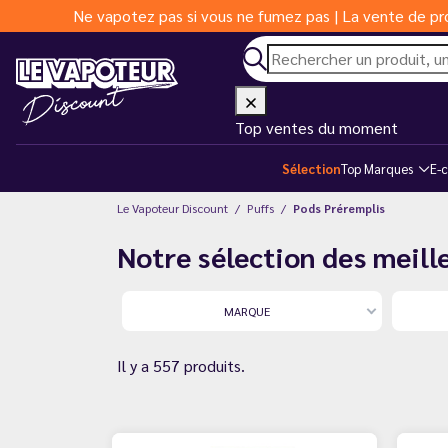
Ne vapotez pas si vous ne fumez pas | La vente de pro
Top ventes du moment
Sélection
Top Marques
E-c
Le Vapoteur Discount
Puffs
Pods Préremplis
Notre sélection des meill
MARQUE
Il y a 557 produits.