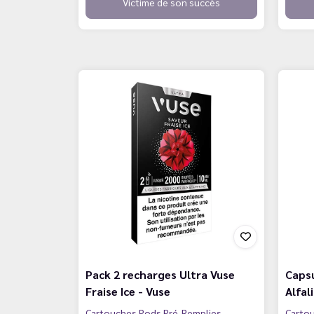
Victime de son succès
Pack 2 recharges Ultra Vuse
Caps
Fraise Ice - Vuse
Alfal
Cartouches Pods Pré-Remplies
Carto