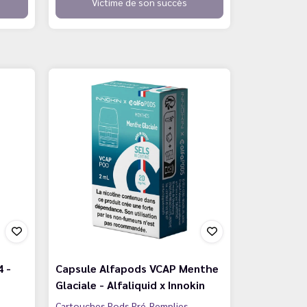
Victime de son succès
 -
Capsule Alfapods VCAP Menthe
Glaciale - Alfaliquid x Innokin
Cartouches Pods Pré-Remplies