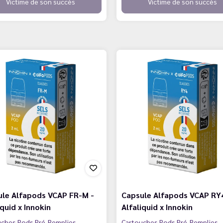
Victime de son succès
Victime de son succès
ule Alfapods VCAP FR-M -
Capsule Alfapods VCAP RY4
iquid x Innokin
Alfaliquid x Innokin
uches Pods Pré-Remplies
Cartouches Pods Pré-Remplies