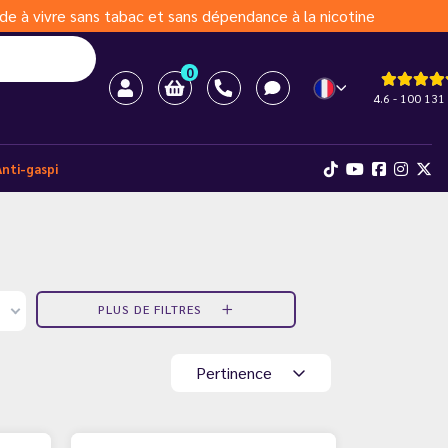
de à vivre sans tabac et sans dépendance à la nicotine
0
4.6 - 100 131 
Anti-gaspi
PLUS DE FILTRES
Pertinence