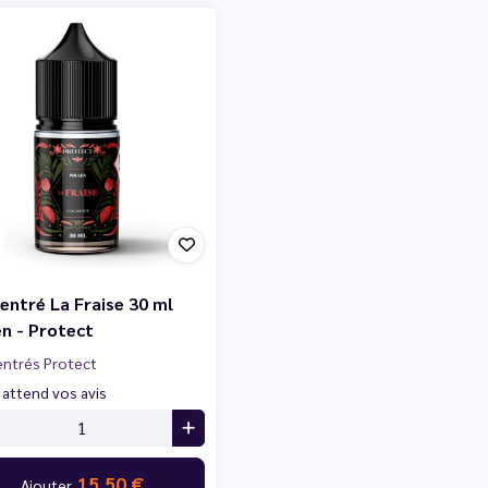
entré La Fraise 30 ml
en - Protect
ntrés Protect
 attend vos avis
15,50 €
Ajouter