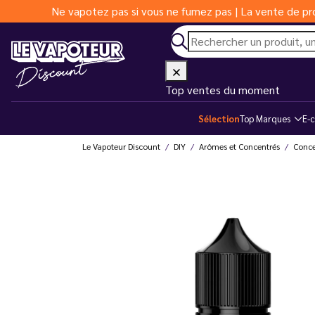
Ne vapotez pas si vous ne fumez pas | La vente de pro
Top ventes du moment
Sélection
Top Marques
E-c
Le Vapoteur Discount
DIY
Arômes et Concentrés
Conce