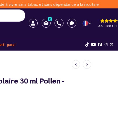
de à vivre sans tabac et sans dépendance à la nicotine
0
4.6 - 100 131 
Anti-gaspi
aire 30 ml Pollen -