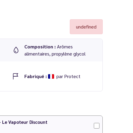
undefined
Composition :
Arômes
alimentaires, propylène glycol
Fabriqué :
par Protect
de chez
Protect
 PG/VG
 - Le Vapoteur Discount
 notre
calculateur DIY
.