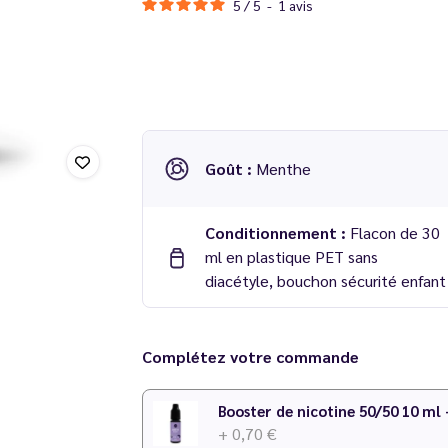
5
/
5
-
1
avis
Goût :
Menthe
Conditionnement :
Flacon de 30
ml en plastique PET sans
diacétyle, bouchon sécurité enfant
Concentré La Menthe Polaire 30 ml Pollen
Complétez votre commande
Dosage conseillé
: 15 % dans une base 50/50
Temps de maturation
: 7 jours
Booster de nicotine 50/50 10 ml
+ 0,70 €
Pour plus de détails sur le dosage, consultez