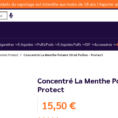
duits du vapotage est interdite aux moins de 18 ans | Vapoter ai
igarettes
E-liquides
Puffs/Pods
E-liquides Puffs
DIY
Accessoires
ntrés Protect
Concentré La Menthe Polaire 30 ml Pollen - Protect
Concentré La Menthe Pol
Protect
15,50 €