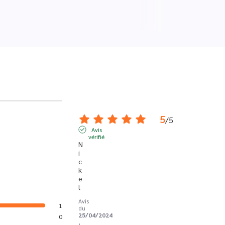
5
/
5
Avis
vérifié
N
i
c
k
e
l
Avis
1
du
25/04/2024
0
,