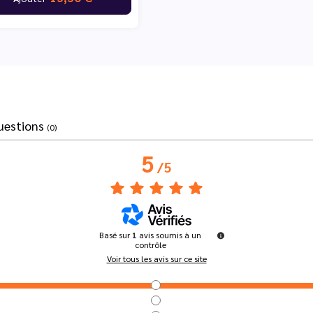
uestions
(0)
5
/
5
Basé sur
1
avis soumis à un
contrôle
Voir tous les avis sur ce site