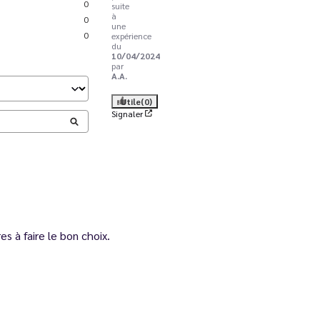
0
suite
à
0
une
0
expérience
du
10/04/2024
par
A.A.
Utile
(0)
Signaler
s à faire le bon choix.