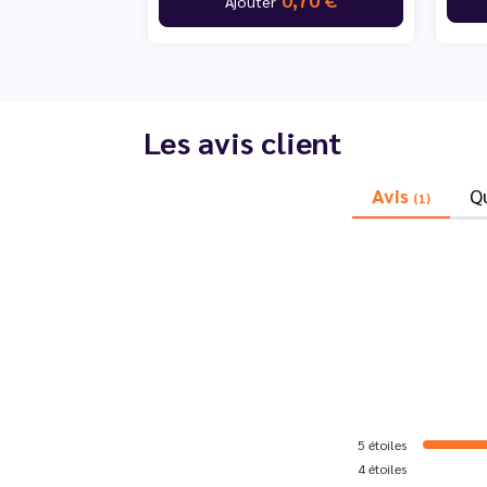
Ajouter
Les avis client
Avis
Q
(1)
5
étoiles
4
étoiles