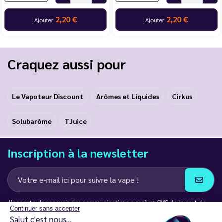
2,20 €
2,20 €
Ajouter
Ajouter
Craquez aussi pour
Le Vapoteur Discount
Arômes et Liquides
Cirkus
Solubarôme
TJuice
Inscription à la newsletter
J’accepte de recevoir des communications e-mail et SMS de la part de
Continuer sans accepter
LD Groupe
Salut c'est nous...