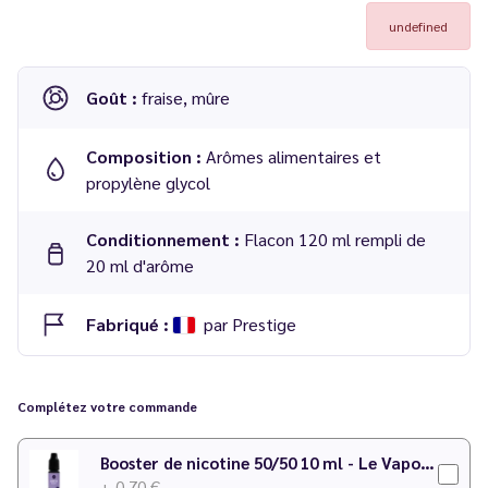
undefined
Goût :
fraise, mûre
Composition :
Arômes alimentaires et
propylène glycol
Conditionnement :
Flacon 120 ml rempli de
20 ml d'arôme
Fabriqué :
par Prestige
Concentré Fraise Mûre 20 ml en flacon LongFill 120 ml -
Prestige Fruits
Complétez votre commande
Dosage conseillé
: rajout de 100 ml de base neutre (nicotinée
Booster de nicotine 50/50 10 ml - Le Vapoteur Discount
ou non)
+ 0,70 €