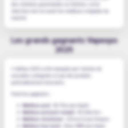
des créations gourmandes ou fraîches, cette
sélection met en avant les meilleurs e-liquides du
marché.
Les grands gagnants Vapexpo
2025
L’édition 2025 a été marquée par l’arrivée de
nouvelles catégories et par des produits
particulièrement innovants.
Parmi les gagnants :
Meilleur pod
: Kit Pixo par Aspire
Meilleur pod pré-rempli
: Kit Kiwi Go+
Meilleur atomiseur
: UForce-X par Voopoo
Meilleur box mod
: Zelos M80 par Aspire