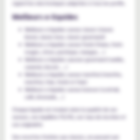
cigarettes electroniques adaptées à tous les profils.
Meilleurs e-liquides
Meilleurs e-liquides saveur classic (classic
blond, classic brun, classic gourmand)
Meilleurs e-liquides saveur fruité (fraise, fruits
rouges, citron, pastèque, mangue, ...)
Meilleurs e-liquides sauveur gourmand (vanille,
caramel, biscuit, ....)
Meilleurs e-liquides saveur menthol (menthe,
menthol, frais, fruité et frais)
Meilleurs e-liquides saveur boisson (cocktail,
café, limonade, ...)
Chaque liquide est évalué selon la qualité de ses
saveurs, son équilibre PG/VG, son taux de nicotine et
son originalité.
Des recettes fruitées aux classics, en passant par