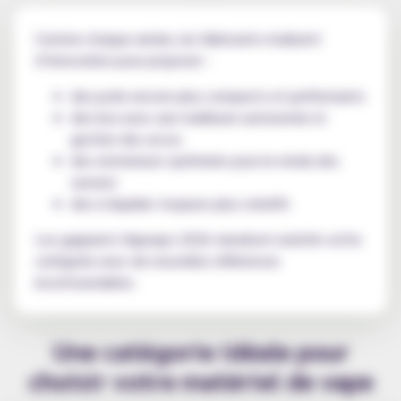
Comme chaque année, les fabricants rivalisent
d’innovation pour proposer :
des pods encore plus compacts et performants
des box avec une meilleure autonomie et
gestion des accus
des atomiseurs optimisés pour le rendu des
saveurs
des e-liquides toujours plus créatifs
Les gagnants Vapexpo 2026 viendront enrichir cette
catégorie avec de nouvelles références
incontournables.
Une catégorie idéale pour
choisir votre matériel de vape