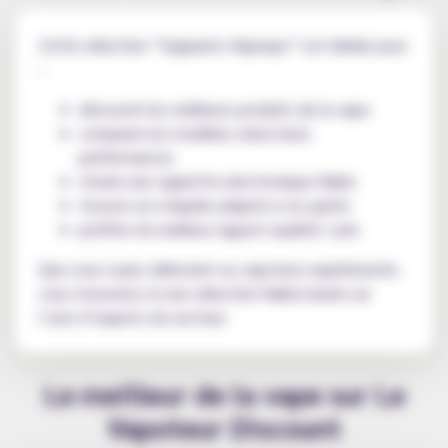
Cette sélection “Gagnants Vapexpo” est idéale pour
:
découvrir les meilleurs produits de la vape
comparer les modèles selon leurs
performances
choisir une cigarette electronique fiable
trouver un e-liquide adapté à vos goûts
profiter du meilleur rapport qualité / prix
Que vous soyez débutant ou vapoteur expérimenté,
vous trouverez ici une sélection fiable basée sur
l’avis d’experts du secteur.
Le meilleur de la vape sur Le
Vapoteur Discount