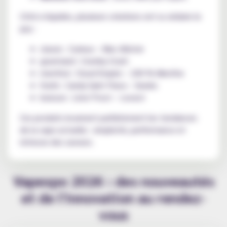
Côté e-liquides, plusieurs créations ont su séduire le
jury :
classic : Curieux – Mac Allister
gourmand : Crumby Crush
menthol : Cloud Empire – 200 % Menthe
fruité : Candy Saint Flava – Swoke
boisson : Limo’Frost – Levest
Ces produits incarnent parfaitement les tendances
de la vape actuelle : simplicité, performance et
richesse des saveurs.
Vapexpo 2026 : des nouveautés
et de l'innovation au rendez-
vous