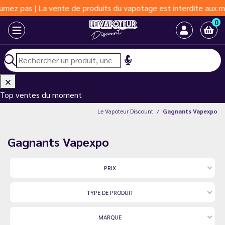
e produits du vapotage est interdite aux moins de 18 ans | Vapot
0
Top ventes du moment
Le Vapoteur Discount
Gagnants Vapexpo
Gagnants Vapexpo
PRIX
TYPE DE PRODUIT
MARQUE