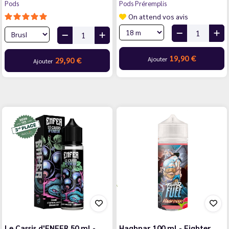
Pods
Pods Préremplis
On attend vos avis
19,90 €
Ajouter
29,90 €
Ajouter
Le Cassis d'ENFER 50 ml -
Haghnar 100 ml - Fighter