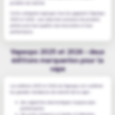
produits du marché.
Cette catégorie regroupe tous les gagnants Vapexpo
2025 et 2026 : une sélection exclusive de produits
primés pour leur qualité, leur innovation et leur
performance.
Vapexpo 2025 et 2026 : deux
éditions marquantes pour la
vape
Les éditions 2025 et 2026 du Vapexpo ont confirmé
les grandes tendances du marché de la vape :
des cigarettes electroniques toujours plus
performantes
des pods compacts et faciles d’utilisation