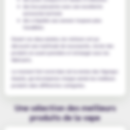
des box puissantes avec une excellente
autonomie batterie
des e-liquides aux saveurs toujours plus
travaillées
Durant ces deux années, les visiteurs ont pu
découvrir une multitude de nouveautés, tester des
produits en avant-première et échanger avec les
fabricants.
Le moment fort reste bien sûr la remise des Vapexpo
Awards, qui récompense chaque année les meilleurs
produits dans différentes catégories.
Une sélection des meilleurs
produits de la vape