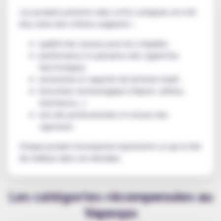
Les produits présents dans cette catégorie ont été
élus selon des critères exigeants :
qualité des saveurs pour les e-liquides
performance et puissance des cigarettes
electroniques
autonomie et capacité de batterie (mah)
innovation technologique (chipset, airflow,
résistances…)
avis des professionnels et retours des
vapoteurs
Chaque produit récompensé représente ce qui se fait
de meilleur dans son domaine.
Les catégories récompensées au
Vapexpo