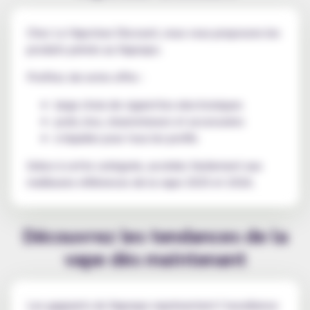
Chez Le Vapoteur Discount, nous vous proposons les
produits primés au Vapexpo.
Profitez de notre offre :
large choix de cigarettes electroniques
pods, box, clearomiseurs et accessoires
e-liquides pour tous les profils
Grâce à cette catégorie, accédez facilement aux
meilleures références de la vape 2025 et 2026.
Découvrez les tendances de la
vape dès maintenant
Les gagnants du Vapexpo représentent l’excellence