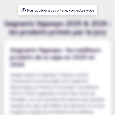
Pour accéder à ce contenu,
connectez-vous
Gagnants Vapexpo 2025 & 2026 :
les produits primés par le jury
Gagnants Vapexpo : les meilleurs
produits de la vape en 2025 et
2026
Chaque année, le Vapexpo s’impose comme
l’événement incontournable de la cigarette
électronique en France et en Europe. Les éditions
2025 et 2026, organisées à Paris Expo Porte de
Versailles, ont une nouvelle fois réuni les plus grandes
marques de vape, des milliers de vapoteurs et un jury
d’experts chargé de récompenser les meilleurs