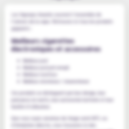
Les Vapexpo Awards couvrent l’ensemble de
l’univers de la vape. Retrouvez ici tous les produits
gagnants :
Meilleurs cigarettes
électroniques et accessoires
Meilleur pod
Meilleur pod pré-rempli
Meilleur mod box
Meilleur atomiseur / clearomiseur
Ces produits se distinguent par leur design, leur
puissance en watts, leur autonomie batterie et leur
facilité d’utilisation.
Que vous soyez amateur de tirage serré MTL ou
d’inhalation directe, vous trouverez ici des