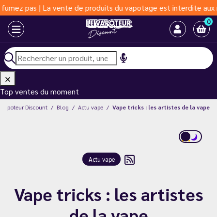
as | La vente de produits du vapotage est interdite aux moins de
0
Top ventes du moment
 Vapoteur Discount
Blog
Actu vape
Vape tricks : les artistes de la vape
Actu vape
Vape tricks : les artistes
de la vape