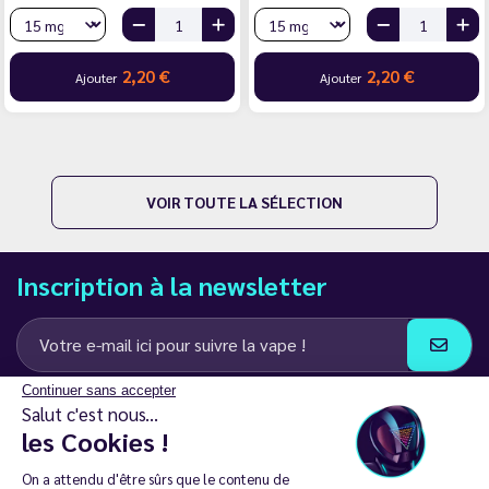
2,20 €
2,20 €
Ajouter
Ajouter
VOIR TOUTE LA SÉLECTION
Inscription à la newsletter
Continuer sans accepter
J’accepte de recevoir des communications e-mail et SMS de la part de
Salut c'est nous...
LD Groupe
les Cookies !
Restez en contact
On a attendu d'être sûrs que le contenu de