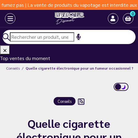
 La vente de produits du vapotage est interdite aux moins de 18 
0
Top ventes du moment
g
Conseils
Quelle cigarette électronique pour un fumeur occasionnel ?
Conseils
Quelle cigarette
électronique pour un