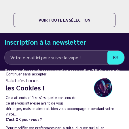
VOIR TOUTE LA SÉLECTION
Inscription à la newsletter
J’accepte de recevoir des communications e-mail et SMS de la part de
Continuer sans accepter
LD Groupe
Salut c'est nous...
les Cookies !
Restez en contact
On a attendu d'être sûrs que le contenu de
ce site vous intéresse avant de vous
déranger, mais on aimerait bien vous accompagner pendant votre
visite...
C'est OK pour vous ?
La vente de cigarette électronique est interdite chez les moins de
Pour modifier vos préférences par la suite, cliquez sur le lien