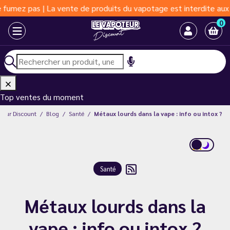
 pas | La vente de produits du vapotage est interdite aux moins 
0
Top ventes du moment
teur Discount
Blog
Santé
Métaux lourds dans la vape : info ou intox ?
Santé
Métaux lourds dans la
vape : info ou intox ?