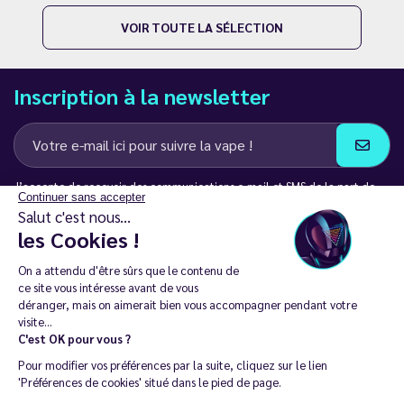
VOIR TOUTE LA SÉLECTION
Inscription à la newsletter
J’accepte de recevoir des communications e-mail et SMS de la part de
Continuer sans accepter
LD Groupe
Salut c'est nous...
les Cookies !
Restez en contact
On a attendu d'être sûrs que le contenu de
ce site vous intéresse avant de vous
déranger, mais on aimerait bien vous accompagner pendant votre
visite...
C'est OK pour vous ?
La vente de cigarette électronique est interdite chez les moins de
Pour modifier vos préférences par la suite, cliquez sur le lien
18 ans. 🔞
'Préférences de cookies' situé dans le pied de page.
Copyright © 2014 - 2026 Le Vapoteur Discount - Tous droits