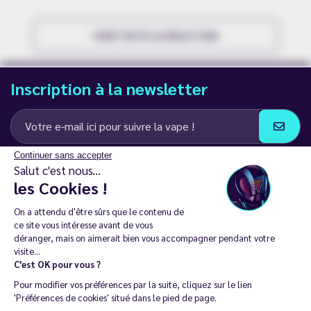
VOIR TOUTE LA SÉLECTION
Inscription à la newsletter
Continuer sans accepter
J’accepte de recevoir des communications e-mail et SMS de la part de
Salut c'est nous...
LD Groupe
les Cookies !
Restez en contact
On a attendu d'être sûrs que le contenu de
ce site vous intéresse avant de vous
déranger, mais on aimerait bien vous accompagner pendant votre
visite...
C'est OK pour vous ?
La vente de cigarette électronique est interdite chez les moins de
Pour modifier vos préférences par la suite, cliquez sur le lien
18 ans. 🔞
'Préférences de cookies' situé dans le pied de page.