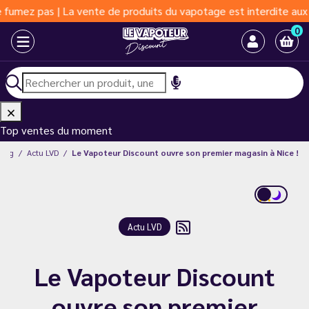
 pas | La vente de produits du vapotage est interdite aux moins 
0
Top ventes du moment
Blog
Actu LVD
Le Vapoteur Discount ouvre son premier magasin à Nice !
Actu LVD
Le Vapoteur Discount
ouvre son premier