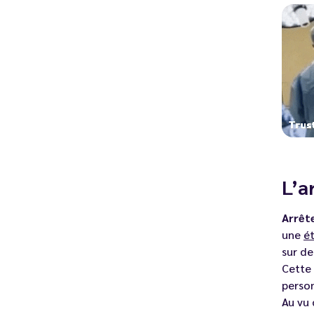
L’a
Arrêt
une
é
sur de
Cette
perso
Au vu 