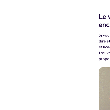
Le 
enc
Si vou
dire
s
effica
trouv
propo