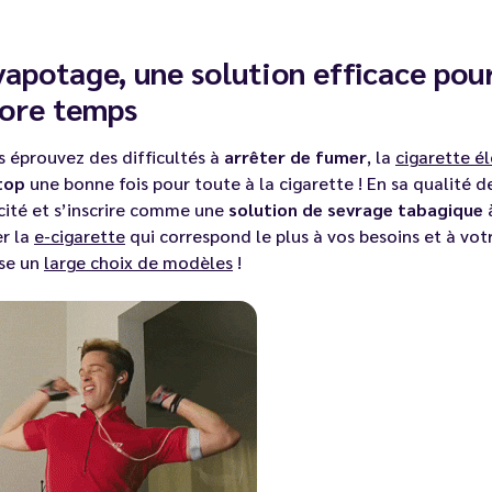
vapotage, une solution efficace pour
ore temps
s éprouvez des difficultés à
arrêter de fumer
, la
cigarette é
top
une bonne fois pour toute à la cigarette ! En sa qualité de
cité et s’inscrire comme une
solution de sevrage tabagique
à
er la
e-cigarette
qui correspond le plus à vos besoins et à vo
se un
large choix de modèles
!