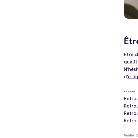
Êtr
Être c
qualit
N'hési
d
'
e-li
------
Retro
Retro
Retro
Retro
Publié :