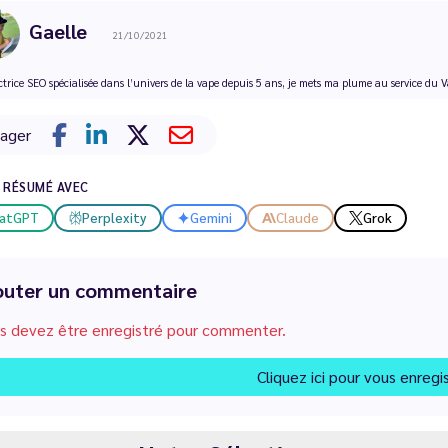
Gaelle
21/10/2021
trice SEO spécialisée dans l’univers de la vape depuis 5 ans, je mets ma plume au service du V
tager
E RÉSUMÉ AVEC
atGPT
Perplexity
Gemini
Claude
Grok
outer un commentaire
s devez être enregistré pour commenter.
Cliquez ici pour vous enregi