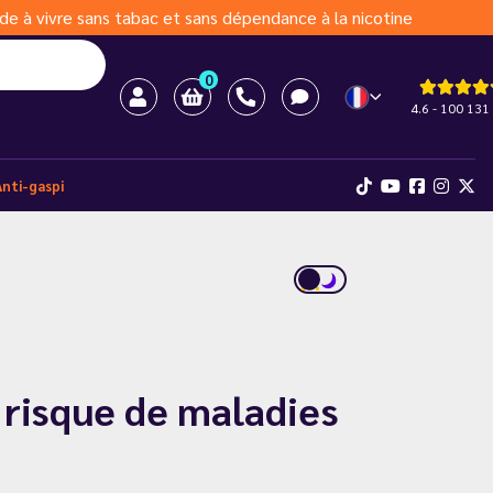
de à vivre sans tabac et sans dépendance à la nicotine
0
4.6 - 100 131 
Anti-gaspi
 risque de maladies