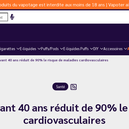
duits du vapotage est interdite aux moins de 18 ans | Vapoter ai
igarettes
E-liquides
Puffs/Pods
E-liquides Puffs
DIY
Accessoires
vant 40 ans réduit de 90% le risque de maladies cardiovasculaires
Santé
vant 40 ans réduit de 90% le
cardiovasculaires