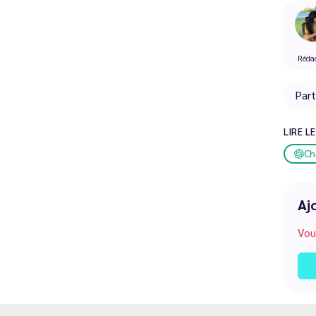
Rédac
Par
LIRE L
Ch
Aj
Vou