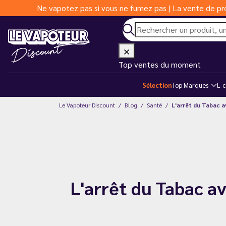
Ne vapotez pas si vous ne fumez pas | La vente de pro
Top ventes du moment
Sélection
Top Marques
E-c
Le Vapoteur Discount
Blog
Santé
L'arrêt du Tabac a
L'arrêt du Tabac a