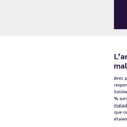
L’a
mal
Avec p
respo
Solida
% surv
maladi
que ce
étaien