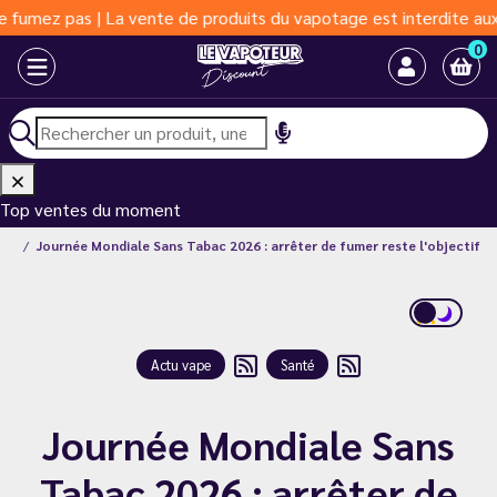
as | La vente de produits du vapotage est interdite aux moins de
0
Top ventes du moment
ape
Journée Mondiale Sans Tabac 2026 : arrêter de fumer reste l'objectif
Actu vape
Santé
Journée Mondiale Sans
Tabac 2026 : arrêter de