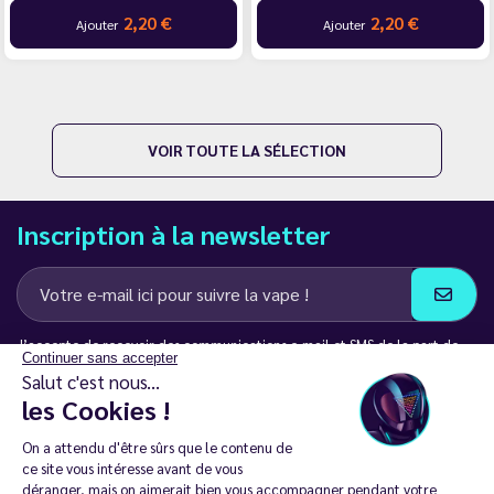
2,20 €
2,20 €
Ajouter
Ajouter
VOIR TOUTE LA SÉLECTION
Inscription à la newsletter
J’accepte de recevoir des communications e-mail et SMS de la part de
Continuer sans accepter
LD Groupe
Salut c'est nous...
les Cookies !
Restez en contact
On a attendu d'être sûrs que le contenu de
ce site vous intéresse avant de vous
déranger, mais on aimerait bien vous accompagner pendant votre